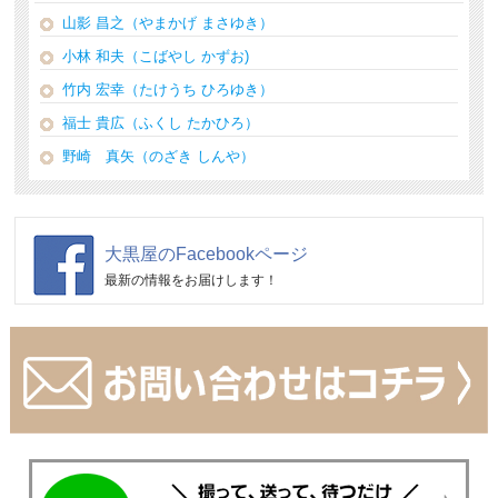
山影 昌之（やまかげ まさゆき）
小林 和夫（こばやし かずお)
竹内 宏幸（たけうち ひろゆき）
福士 貴広（ふくし たかひろ）
野崎 真矢（のざき しんや）
大黒屋のFacebookページ
最新の情報をお届けします！