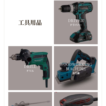
TUTIMA
-チュチマ-
TIFFANY&CO
- ティファニー -
DRIVER
工具用品
ドライバー
TISSOT
-ティソ-
DIOR HOMME
-ディオールオム-
DIESEL
-ディーゼル-
DELVAUX
-デルヴォー-
DE BEERS
-デビアス-
WOODWORKING
DRILL
MACHINE
ドリル
DOLCE & GABBANA
-ドルチェ＆ガッバーナ-
木工機
TOD'S
-トッズ-
DRIES VAN NOTEN
-ドリスヴァンノッテン-
TORY BURCH
-トリーバーチ-