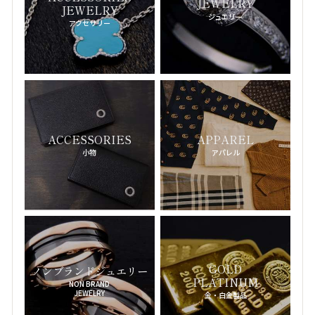
JEWELRY
-オリス-
JEWELRY
ジュエリー
アクセサリー
AUDEMARS PIGUET
-オーデマ・ピゲ-
カ行
CARTIER
-カルティエ-
CAZAL
ACCESSORIES
APPAREL
-カザール-
小物
アパレル
Galaabend
-ガラアーベント-
CVSTOS
-クストス-
GRAHAM
-グラハム-
GRAFF
-グラフ-
GOLD
ノンブランドジュエリー
PLATINUM
NON BRAND
KRISVANASSCHE
JEWELRY
金・白金製品
-クリスヴァンアッシュ-