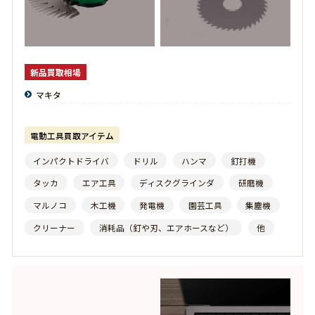
PARMIGIANI FLEURIER
-パルミジャーニフルリエ-
VACHERON CONSTANTIN
-ヴァシュロンコンスタンタン-
新品買取相場
BALENCIAGA
-バレンシアガ-
マキタ
VALENTINO
-ヴァレンティノ-
電動工具買取アイテム
HUNTING WORLD
-ハンティングワールド-
インパクトドライバ
ドリル
ハンマ
釘打機
HARRY WINSTON
-ハリーウィンストン-
タッカ
エア工具
ディスクグラインダ
研磨機
BURBERRY
-バーバリー-
マルノコ
木工機
発電機
園芸工具
集塵機
PIAGET
-ピアジェ-
クリーナー
消耗品（釘や刃、エアホースなど）
他
HUMAN MADE
-ヒューマンメイド-
HYSTERIC GLAMOUR
-ヒステリックグラマー-
VICTORINOX
-ビクトリノックス-