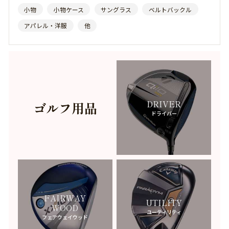
小物
小物ケース
サングラス
ベルトバックル
アパレル・洋服
他
サ行
SACAI
-サカイ-
SAINT LAURENT
-サンローラン-
SALVATORE FERRAGAMO
-サルヴァトーレフェラガモ-
DRIVER
ゴルフ用品
THE NORTH FACE
-ザノースフェイス-
ドライバー
SYMPATHY OF SOUL
-シンパシーオブソウル-
CHANEL
-シャネル-
CHANTECLER
-シャンテクレール-
SUPREME
-シュプリーム-
FAIRWAY
UTILITY
WOOD
CHAUMET
ユーティリティ
フェアウェイウッド
-ショーメ-