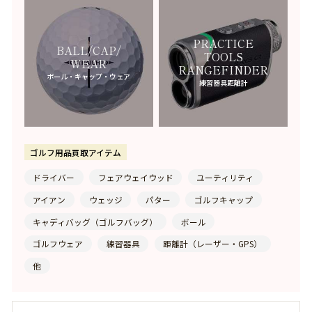
CELINE
-セリーヌ-
SEIKO
PRACTICE
-セイコー-
BALL/CAP/
TOOLS
WEAR
ZENITH
RANGEFINDER
ボール・キャップ・ウェア
-ゼニス-
練習器具距離計
タ行
TAKAHIROMIYASHITA THE SOLOIST
-タカヒロミヤシタザソロイスト-
ゴルフ用品買取アイテム
TASAKI
-タサキ-
ドライバー
フェアウェイウッド
ユーティリティ
DAMIANI
-ダミアーニ-
アイアン
ウェッジ
パター
ゴルフキャップ
DUNHILL
-ダンヒル-
キャディバッグ（ゴルフバッグ）
ボール
ゴルフウェア
練習器具
距離計（レーザー・GPS）
TAG HEUER
-タグホイヤー-
他
CZAPEK
-チャペック-
TUDOR
-チューダー(チュードル)-