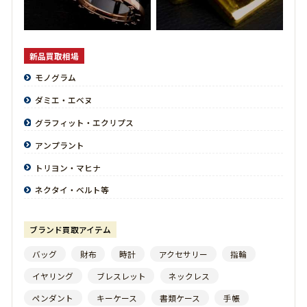
CHLOE
-クロエ-
CHROME HEARTS
-クロムハーツ-
新品買取相場
CHRISTIAN DIOR
-クリスチャンディオール-
モノグラム
CHRISTIAN LOUBOUTIN
-クリスチャンルブタン-
ダミエ・エベヌ
GUCCI
グラフィット・エクリプス
-グッチ-
アンプラント
KATE SPADE
-ケイトスペード-
トリヨン・マヒナ
CORUM
ネクタイ・ベルト等
-コルム-
GOYARD
-ゴヤール-
ブランド買取アイテム
COACH
バッグ
財布
時計
アクセサリー
指輪
-コーチ-
イヤリング
ブレスレット
ネックレス
COMME DES GARCONS
-コムデギャルソン-
ペンダント
キーケース
書類ケース
手帳
CODY SANDERSON
-コディサンダーソン-