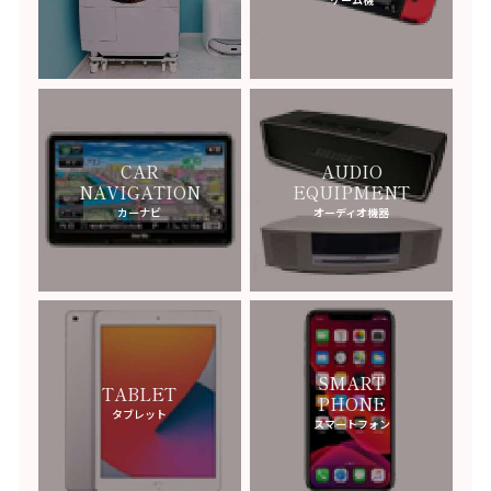
PRADA
-プラダ-
BELL & ROSS
-ベル＆ロス-
BEDAT&CO
-ベダ＆カンパニー-
BOTTEGA VENETA
CAR
AUDIO
-ボッテガ・ヴェネタ-
NAVIGATION
EQUIPMENT
BAUME & MERCIER
-ボーム＆メルシエ-
カーナビ
オーディオ機器
BOVET
-ボヴェ-
マ行
MARNI
-マルニ-
SMART
TABLET
MASTERMIND JAPAN
-マスターマインドジャパン-
PHONE
タブレット
スマートフォン
MARC JACOBS
ス
-マークジェイコブ-
MARTIN MARGIELA
-マルタンマルジェラ-