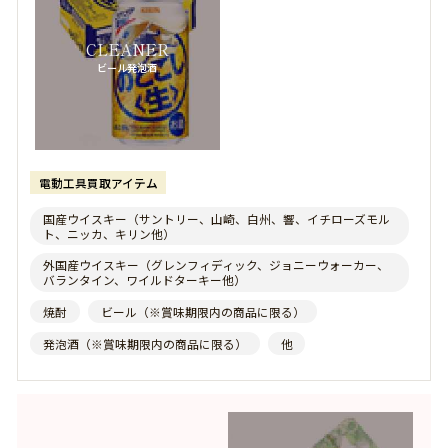
LOUIS VUITTON
-ルイヴィトン-
CLEANER
ビール発泡酒
LUCIEN PELLAT FINET
-ルシアン・ペラフィネ-
RUDE GALLERY
-ルードギャラリー-
ROLEX
-ロレックス-
電動工具買取アイテム
LOEWE
-ロエベ-
国産ウイスキー（サントリー、山崎、白州、響、イチローズモル
ト、ニッカ、キリン他）
ROEN
-ロエン-
外国産ウイスキー（グレンフィディック、ジョニーウォーカー、
バランタイン、ワイルドターキー他）
roar
-ロアー-
焼酎
ビール（※賞味期限内の商品に限る）
LOREE RODKIN
-ローリーロドキン-
発泡酒（※賞味期限内の商品に限る）
他
ROGER DUBUIS
-ロジェデュブイ-
LONE ONES
-ロンワンズ-