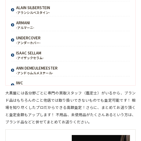
ALAIN SILBERSTEIN
-アランシルベスタイン-
ARMANI
-アルマーニ-
UNDERCOVER
-アンダーカバー-
ISAAC SELLAM
-アイザックセラム-
ANN DEMEULEMEESTER
-アンドゥムルメステール-
IWC
-インターナショナルウォッチカンパニー-
大黒屋には各分野ごとに専門の買取スタッフ（鑑定士）がいるから、ブラン
YVES SAINT LAURENT
ド品はもちろんのこと他店では取り扱いできないものでも査定可能です！ 相
-イヴサンローラン-
場を知り尽くしたプロだからできる高額査定！さらに、まとめてお送り頂く
HUBLOT
と査定金額もアップします！ 不用品、未使用品がたくさんあるという方は、
-ウブロ-
ブランド品などと併せてまとめてお送りください。
VAN CLEEF & ARPELS
-ヴァンクリーフ＆アーペル-