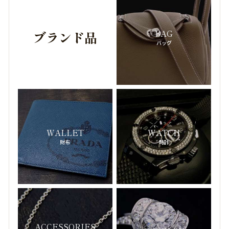
VINCENT BERARD
-ヴィンセントベラール-
VERSACE
BAG
ブランド品
-ヴェルサーチ-
バッグ
VIVIENNE WESTWOOD
-ヴィヴィアン・ウエストウッド-
WALTHAM
-ウォルサム-
EBEL
-エベル-
EDOX
WALLET
WATCH
-エドックス-
財布
時計
HERMES
-エルメス-
EMILIO PUCCI
-エミリオプッチ-
OMEGA
-オメガ-
ORIS
ACCESSORIES