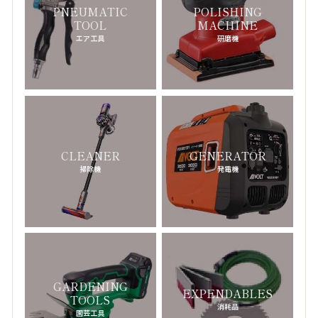
TOM FORD
-トムフォード-
PNEUMATIC
POLISHING
TOOL
MACHINE
エア工具
研磨機
ナ行
NIKE
-ナイキ-
NUMBER (N)INE
-ナンバーナイン-
NEIL BARRETT
-ニールバレット-
NEW BALANCE
-ニューバランス-
CLEANER
GENERATOR
掃除機
発電機
NEIGHBORHOOD
-ネイバーフッド -
NOMOS
-ノモス-
ハ行
PANERAI
-パネライ-
GARDENING
EXPENDABLES
TOOLS
PATEK PHILIPPE
消耗品
-パテックフィリップ-
園芸工具