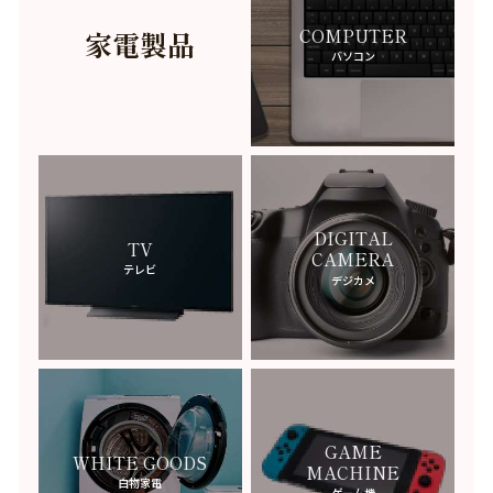
FRANCK MULLER
-フランクミュラー-
COMPUTER
家電製品
バソコン
FREDERIQUE CONSTANT
-ﾌﾚﾃﾞﾘｯｸｺﾝｽﾀﾝﾄ-
BREGUET
-ブレゲ-
BLANCPAIN
-ブランパン-
FENDI
-フェンディ-
DIGITAL
TV
CAMERA
FRED
-フレッド-
テレビ
デジカメ
BOUCHERON
-ブシュロン-
BUTI
-ブティ-
BVLGARI
-ブルガリ-
GAME
BREITLING
WHITE GOODS
-ブライトリング-
MACHINE
白物家電
ゲーム機