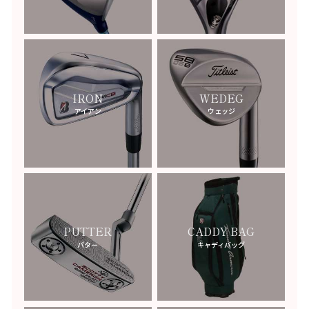
CHOPARD
-ショパール-
GEORG JENSEN
-ジョージジェンセン-
JACOB&CO
-ジェイコブ-
IRON
WEDEG
GIRARD PERREGAUX
-ジラールペルゴ-
アイアン
ウェッジ
JAEGER LECOULTRE
-ジャガールクルト-
GERALD GENTA
-ジェラルドジェンタ-
JUNYA WATANABE
-ジュンヤワタナベ-
JIMMY CHOO
-ジミーチュウ-
PUTTER
CADDY BAG
GIVENCHY
-ジバンシィ-
パター
キャディバッグ
JOHN GALLIANO
-ジョンガリアーノ-
JIL SANDER
-ジルサンダー-