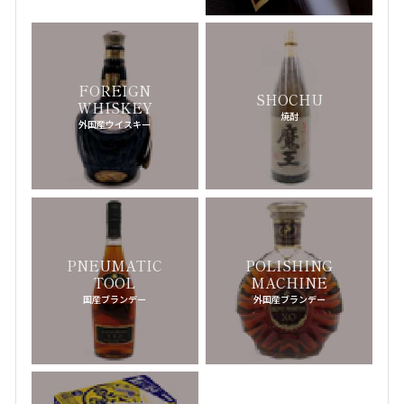
ヤ行
ULYSSE NARDIN
-ユリスナルダン-
JUNGHANS
-ユンハンス-
FOREIGN
SHOCHU
WHISKEY
EUROPEAN COMPANY WATCH
-ﾖｰﾛﾋﾟｱﾝｶﾝﾊﾟﾆｰｳｫｯﾁ-
焼酎
外国産ウイスキー
YOJI YAMAMOTO
-ヨウジヤマモト-
4℃
-ヨンドシー-
ラ行
A.LANGE & SOHNE
-ランゲ＆ゾーネ-
PNEUMATIC
POLISHING
TOOL
MACHINE
RAF SIMONS
-ラフシモンズ-
国産ブランデー
外国産ブランデー
LANVIN
-ランバン-
RICK OWENS
-リックオウエンス-
RICHARD MILLE
-リシャールミル-