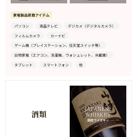
MIKIMOTO
家電製品買取アイテム
-ミキモト-
MIU MIU
パソコン
液晶テレビ
デジカメ（デジタルカメラ）
-ミュウミュウ-
フィルムカメラ
カーナビ
MIHARA YASUHIRO
-ミハラヤスヒロ-
ゲーム機（プレイステーション、任天堂スイッチ等）
MELLERIO DEITS MELLER
-メレリオディメレー-
白物家電（エアコン、洗濯機、ウォシュレット、冷蔵庫）
MEDICOM TOY
-メディコムトイ-
タブレット
スマートフォン
他
MORITZ GROSSMANN
-モリッツグロスマン-
MONCLER
-モンクレール-
MONTBLANC
-モンブラン-
JAPANESE
MONNICKENDAM
-モニッケンダム-
酒類
WHISKEY
国産ウイスキー
MAUBOUSSIN
-モーブッサン-