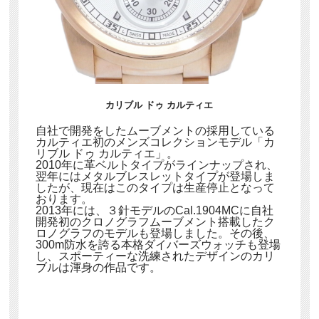
カリブル ドゥ カルティエ
自社で開発をしたムーブメントの採用している
カルティエ初のメンズコレクションモデル「カ
リブル ドゥ カルティエ」。
2010年に革ベルトタイプがラインナップされ、
翌年にはメタルブレスレットタイプが登場しま
したが、現在はこのタイプは生産停止となって
おります。
2013年には、３針モデルのCal.1904MCに自社
開発初のクロノグラフムーブメント搭載したク
ロノグラフのモデルも登場しました。その後、
300m防水を誇る本格ダイバーズウォッチも登場
し、スポーティーな洗練されたデザインのカリ
ブルは渾身の作品です。