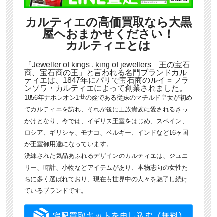
カルティエの高価買取なら大黒
屋へおまかせください！
カルティエとは
「Jeweller of kings , king of jewellers 王の宝石
商、宝石商の王」と言われる名門ブランドカル
ティエは、1847年にパリで宝石商のルイ＝フラ
ンソワ・カルティエによって創業されました。
1856年ナポレオン1世の姪である従妹のマチルド皇女が初め
てカルティエを訪れ、それが後に王族貴族に愛されるきっ
かけとなり、今では、イギリス王室をはじめ、スペイン、
ロシア、ギリシャ、モナコ、ベルギー、インドなど16ヶ国
が王室御用達になっています。
洗練された気品あふれるデザインのカルティエは、ジュエ
リー、時計、小物などアイテムがあり、本物志向の女性た
ちに多く選ばれており、現在も世界中の人々を魅了し続け
ているブランドです。