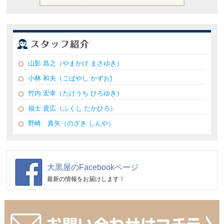
山影 昌之（やまかげ まさゆき）
小林 和夫（こばやし かずお)
竹内 宏幸（たけうち ひろゆき）
福士 貴広（ふくし たかひろ）
野崎 真矢（のざき しんや）
大黒屋のFacebookページ
最新の情報をお届けします！