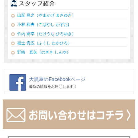
山影 昌之（やまかげ まさゆき）
小林 和夫（こばやし かずお)
竹内 宏幸（たけうち ひろゆき）
福士 貴広（ふくし たかひろ）
野崎 真矢（のざき しんや）
大黒屋のFacebookページ
最新の情報をお届けします！