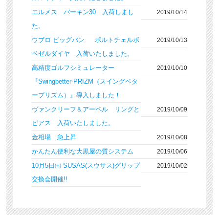
エルメス バーキン30 入荷しまし
2019/10/14
た。
ウブロ ビッグバン ポルトチェルボ
2019/10/13
ベゼルダイヤ 入荷いたしました。
高精度ゴルフシミュレーター
2019/10/10
『Swingbetter-PRIZM（スイングベタ
ープリズム）』導入しました！
ヴァンクリーフ＆アーペル リングと
2019/10/09
ピアス 入荷いたしました。
金相場 急上昇
2019/10/08
かんたん便利な大黒屋の質システム
2019/10/06
10月5日㈯ SUSAS(スウサス)グリップ
2019/10/02
交換会開催!!