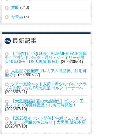
買取
(340)
骨董品
(8)
【ご好評につき延長】SUMMER FAIR開催
中！ブランドバッグ・時計・ジュエリーが最
大10％OFF｜DS大黒屋 銀座店
2026/08/01
大黒屋で飯能市プレミアム商品券、利用可
能です
2026/07/27
ツアー支給ヘッド入荷｜希少なゴルフクラ
ブをお探しならDS大黒屋 ゴルフコーナーへ
2026/07/21
【大黒屋飯能 夏の大感謝祭】ゴルフ・工
具フェア＆沖縄特産品くじも同時開催！
2026/07/10
【2026夏イベント開催】沖縄フェア＆ブラ
ンドセール開催のお知らせ｜大黒屋 飯能本店
2026/07/10