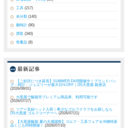
工具
(217)
未分類
(140)
腕時計
(90)
買取
(340)
骨董品
(8)
【ご好評につき延長】SUMMER FAIR開催中！ブランドバッ
グ・時計・ジュエリーが最大10％OFF｜DS大黒屋 銀座店
2026/08/01
大黒屋で飯能市プレミアム商品券、利用可能です
2026/07/27
ツアー支給ヘッド入荷｜希少なゴルフクラブをお探しなら
DS大黒屋 ゴルフコーナーへ
2026/07/21
【大黒屋飯能 夏の大感謝祭】ゴルフ・工具フェア＆沖縄特産
品くじも同時開催！
2026/07/10