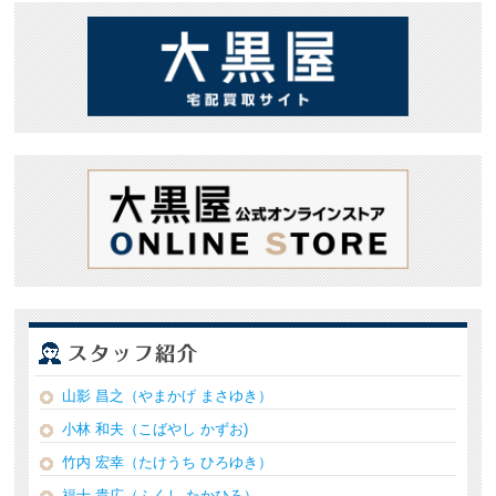
山影 昌之（やまかげ まさゆき）
小林 和夫（こばやし かずお)
竹内 宏幸（たけうち ひろゆき）
福士 貴広（ふくし たかひろ）