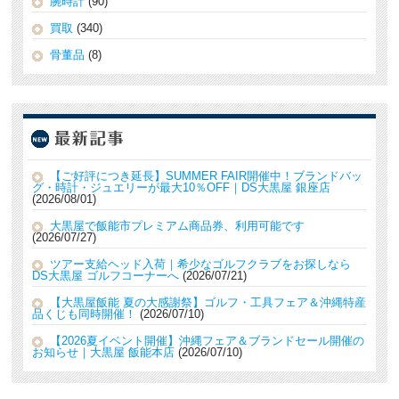
腕時計
(90)
買取
(340)
骨董品
(8)
【ご好評につき延長】SUMMER FAIR開催中！ブランドバッ
グ・時計・ジュエリーが最大10％OFF｜DS大黒屋 銀座店
2026/08/01
大黒屋で飯能市プレミアム商品券、利用可能です
2026/07/27
ツアー支給ヘッド入荷｜希少なゴルフクラブをお探しなら
DS大黒屋 ゴルフコーナーへ
2026/07/21
【大黒屋飯能 夏の大感謝祭】ゴルフ・工具フェア＆沖縄特産
品くじも同時開催！
2026/07/10
【2026夏イベント開催】沖縄フェア＆ブランドセール開催の
お知らせ｜大黒屋 飯能本店
2026/07/10