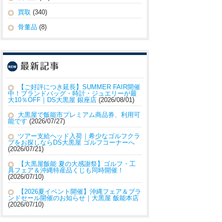
買取
(340)
骨董品
(8)
【ご好評につき延長】SUMMER FAIR開催
中！ブランドバッグ・時計・ジュエリーが最
大10％OFF｜DS大黒屋 銀座店
2026/08/01
大黒屋で飯能市プレミアム商品券、利用可
能です
2026/07/27
ツアー支給ヘッド入荷｜希少なゴルフクラ
ブをお探しならDS大黒屋 ゴルフコーナーへ
2026/07/21
【大黒屋飯能 夏の大感謝祭】ゴルフ・工
具フェア＆沖縄特産品くじも同時開催！
2026/07/10
【2026夏イベント開催】沖縄フェア＆ブラ
ンドセール開催のお知らせ｜大黒屋 飯能本店
2026/07/10