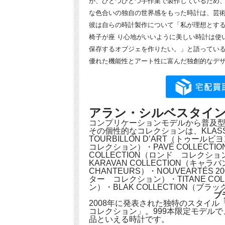
が、ひとつひとつ手作業で製作しているため、
な色合いの独自の世界感をもった時計は、芸
彼は自らの時計製作について「私が理想とす
椅子が座 り心地がいいように美しい時計は使
保存するオブジェを作りたい。」と語ってい
優れた機能性とアート性に富んだ独創的なデ
アラン・シルベスタイ
コンプリケーションモデルから普及
その個性的なコレクションは、KLASS
TOURBILLON D’ART（トゥール
コレクション）・PAVÉ COLLECT
COLLECTION（ロンド コレクショ
KARAVAN COLLECTION（キャラバ
CHANTEURS）・NOUVEARTÉS 20
ター コレクション）・TITANE COLL
ン）・BLAK COLLECTION（ブ
ブ
2008年に発表された独特のスタイ
コレクション」。999本限定モデル
品といえる時計です。