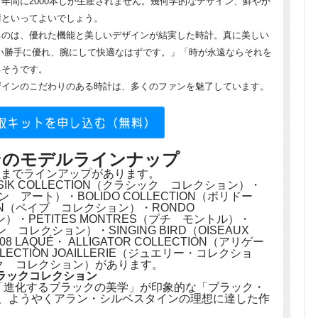
年間に2000本しか生産されません。幾何学的なデザイン、鮮やか
術といってよいでしょう。
るのは、優れた機能と美しいデザインが結実した時計。真に美しい
い勝手に優れ、腕にして快適なはずです。」「時が永遠ならそれを
るそうです。
ザインのこだわりのある時計は、多くのファンを魅了しています。
ンのモデルラインナップ
型までラインアップがあります。
IK COLLECTION（クラシック コレクション）・
ビヨン アート）・BOLIDO COLLECTION（ボリドー
ION（ペイブ コレクション）・RONDO
ン）・PETITES MONTRES（プチ モントル）・
ン コレクション）・SINGING BIRD（OISEAUX
08 LAQUÉ・ ALLIGATOR COLLECTION（アリゲー
ECTION JOAILLERIE（ジュエリー・コレクショ
ラック コレクション）があります。
ラックコレクション
ル「進化するブラックの美学」が印象的な「ブラック・
で、ようやくアラン・シルベスタインの理想に達した作