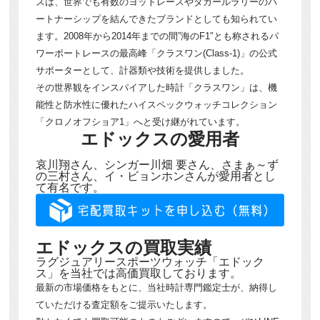
スは、世界でも有数のヨットレースやダカールラリーのパ
ートナーシップを結んできたブランドとしても知られてい
ます。2008年から2014年までの間”海のF1″とも称されるパ
ワーボートレースの最高峰「クラスワン(Class-1)」の公式
サポーターとして、計器類や技術を提供しました。
その世界観をインスパイアした時計「クラスワン」は、機
能性と防水性に優れたハイスペックウォッチコレクション
「クロノオフショア1」へと受け継がれています。
エドックスの愛用者
哀川翔さん、シンガー川畑 要さん、さまぁ～ず
の三村さん、イ・ビョンホンさんが愛用者とし
て有名です。
エドックスの買取実績
ラグジュアリースポーツウォッチ「エドック
ス」を当社では高価買取しております。
最新の市場価格をもとに、当社時計専門鑑定士が、納得し
ていただける査定額をご提示いたします。