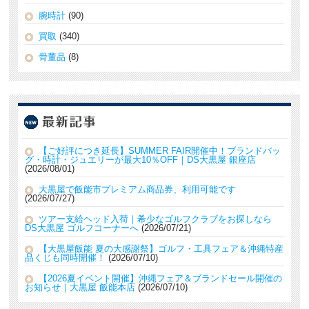
腕時計
(90)
買取
(340)
骨董品
(8)
【ご好評につき延長】SUMMER FAIR開催中！ブランドバッ
グ・時計・ジュエリーが最大10％OFF｜DS大黒屋 銀座店
2026/08/01
大黒屋で飯能市プレミアム商品券、利用可能です
2026/07/27
ツアー支給ヘッド入荷｜希少なゴルフクラブをお探しなら
DS大黒屋 ゴルフコーナーへ
2026/07/21
【大黒屋飯能 夏の大感謝祭】ゴルフ・工具フェア＆沖縄特産
品くじも同時開催！
2026/07/10
【2026夏イベント開催】沖縄フェア＆ブランドセール開催の
お知らせ｜大黒屋 飯能本店
2026/07/10