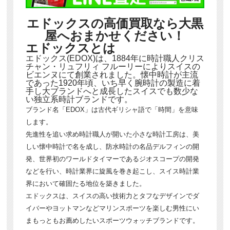
エドックスの高価買取なら大黒
屋へおまかせください！
エドックスとは
エドックス(EDOX)は、1884年に時計職人クリス
チャン・リュフリィ フルーリーによりスイスの
ビエンヌにて創業されました。懐中時計が主流
であった1920年頃、いち早く腕時計の製造に着
手し大ブランドへと成長したスイスでも数少な
い独立系時計ブランドです。
ブランド名「EDOX」は古代ギリシャ語で「時間」を意味
します。
先進性を追い求め時計職人が開いた小さな時計工房は、美
しい懐中時計で名を成し、防水時計の名品デルフィンの開
発、世界初のワールドタイマーであるジオスコープの開発
などを行い、時計業界に旋風を巻き起こし、スイス時計業
界において確固たる地位を築きました。
エドックスは、スイスの高い技術力とタフなデザインでダ
イバーやヨットマンなどマリンスポーツを楽しむ男性にい
まもっともお薦めしたいスポーツウォッチブランドです。