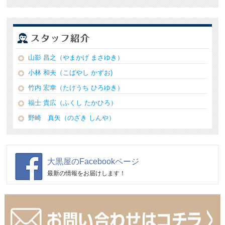
山影 昌之（やまかげ まさゆき）
小林 和夫（こばやし かずお)
竹内 宏幸（たけうち ひろゆき）
福士 貴広（ふくし たかひろ）
野崎 真矢（のざき しんや）
大黒屋のFacebookページ
最新の情報をお届けします！