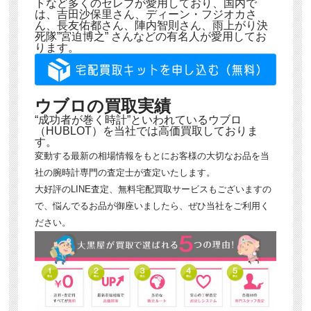
トなど多くのセレブが愛用しており、国内で
は、吉田沙保里さん、ディーン・フジオカさ
ん、長友佑都さん、陣内智則さん、雨上がり決
死隊”宮迫博之” さんなどの有名人が愛用してお
ります。
ウブロの買取実績
“成功者が巻く時計”といわれているウブロ
（HUBLOT）を当社では高価買取しておりま
す。
変動する最新の相場情報をもとにお客様の大切なお品を当
社の腕時計専門の査定士が査定いたします。
大好評のLINE査定、無料宅配買取サービスもございますの
で、悩んでるお品が御座いましたら、ぜひ当社をご利用く
ださい。