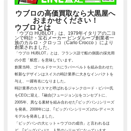
ウブロの高価買取なら大黒屋へ
おまかせください！
ウブロとは
「ウブロ HUBLOT」は、1979年イタリアの二ヨ
ンで時計・宝石メーカー ビンダループ創業者一
族のカルロ・クロッコ（Carlo Crocco ）により
創業されました。
「ウブロ HUBLOT」とは、フランス語で船の側面の採光用
の小窓「舷窓」を意味しています。
創業当時、ゴールドケースにラバーベルトを組み合わせた
斬新なデザインはスイスの時計業界に大きなインパクトを
与え、一躍有名になりました。
時計業界のカリスマと呼ばれるジャンクロード・ビバー氏
をCEOに迎え、｢融合(フュージョン)｣をコンセプトに、
2005年、異なる素材を組み合わせた｢ビッグバン｣シリーズ
を発表。2008年には、｢ビッグバンシリーズ｣のレディース
モデルを発表しました。
「ビッグバンの大ヒット＝ウブロの成功」と言われるほ
ど、｢ビッグバン｣は、人気のシリーズになっています。