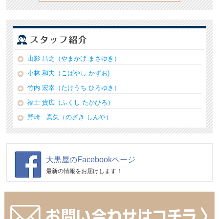
山影 昌之（やまかげ まさゆき）
小林 和夫（こばやし かずお)
竹内 宏幸（たけうち ひろゆき）
福士 貴広（ふくし たかひろ）
野崎 真矢（のざき しんや）
大黒屋のFacebookページ
最新の情報をお届けします！