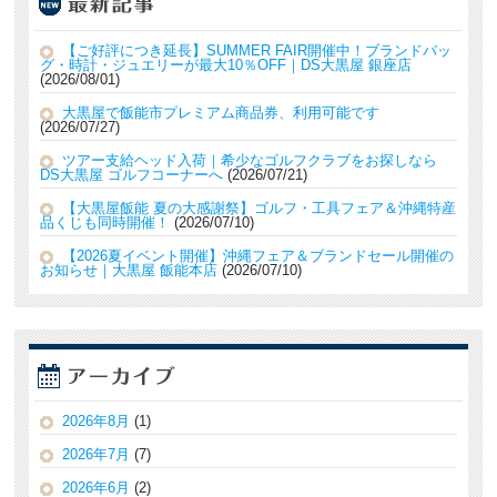
【ご好評につき延長】SUMMER FAIR開催中！ブランドバッ
グ・時計・ジュエリーが最大10％OFF｜DS大黒屋 銀座店
2026/08/01
大黒屋で飯能市プレミアム商品券、利用可能です
2026/07/27
ツアー支給ヘッド入荷｜希少なゴルフクラブをお探しなら
DS大黒屋 ゴルフコーナーへ
2026/07/21
【大黒屋飯能 夏の大感謝祭】ゴルフ・工具フェア＆沖縄特産
品くじも同時開催！
2026/07/10
【2026夏イベント開催】沖縄フェア＆ブランドセール開催の
お知らせ｜大黒屋 飯能本店
2026/07/10
2026年8月
(1)
2026年7月
(7)
2026年6月
(2)