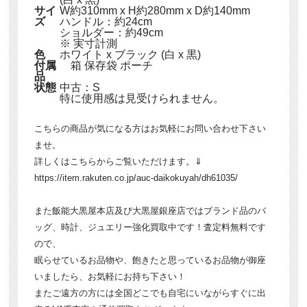
サイ
W約310mm x H約280mm x D約140mm
ズ
ハンドル：約24cm
ショルダー：約49cm
※ 実寸計測
色
ホワイト x ブラック (白 x 黒)
付属
箱 保存袋 ポーチ
品
状態
中古：S
特に使用感は見受けられません。
こちらの商品が気になる方はお気軽にお問い合わせ下さい
ませ。
詳しくはこちらからご覧いただけます。⇓
https://item.rakuten.co.jp/auc-daikokuyah/dh61035/
また飯能大黒屋本店及び大黒屋銀座店ではブランド品のバ
ッグ、時計、ジュエリー強化買取中です！査定料無料です
ので、
眠らせているお品物や、飽きたと思っているお品物が御座
いましたら、お気軽にお持ち下さい！
またご遠方の方には全国どこでも自宅にいながらすぐに出