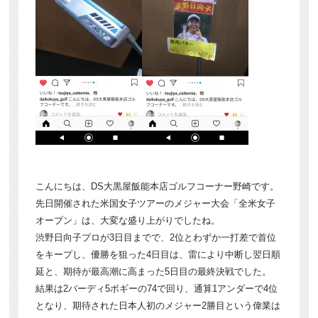
こんにちは、DS大黒屋飯能本店ゴルフコーナー野崎です。
先日開催された米国女子ツアーのメジャー大会「全米女子
オープン」は、大変な盛り上がりでしたね。
渋野日向子プロが3日目までで、2位とわずか一打差で首位
をキープし、優勝を狙った4日目は、雷により中断し翌日順
延と、期待が最高潮に高まった5日目の最終決戦でした。
結果は2バーディ5ボギーの74で回り、通算1アンダーで4位
となり、期待された日本人初のメジャー2勝目という偉業は