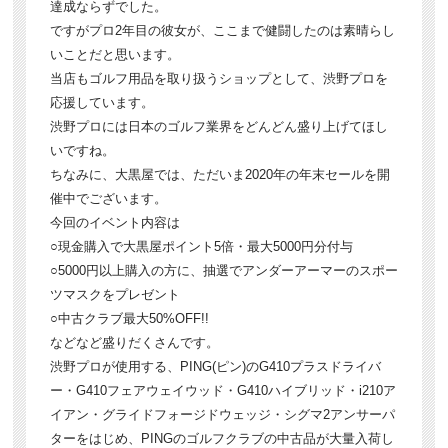
達成ならずでした。
ですがプロ2年目の彼女が、ここまで健闘したのは素晴らし
いことだと思います。
当店もゴルフ用品を取り扱うショップとして、渋野プロを
応援しています。
渋野プロには日本のゴルフ業界をどんどん盛り上げてほし
いですね。
ちなみに、大黒屋では、ただいま2020年の年末セールを開
催中でございます。
今回のイベント内容は
○現金購入で大黒屋ポイント5倍・最大5000円分付与
○5000円以上購入の方に、抽選でアンダーアーマーのスポー
ツマスクをプレゼント
○中古クラブ最大50%OFF!!
などなど盛りだくさんです。
渋野プロが使用する、PING(ピン)のG410プラスドライバ
ー・G410フェアウェイウッド・G410ハイブリッド・i210ア
イアン・グライドフォージドウェッジ・シグマ2アンサーパ
ターをはじめ、PINGのゴルフクラブの中古品が大量入荷し