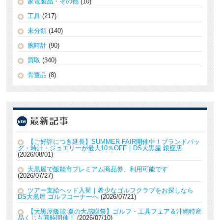
家電製品・その他
(10)
工具
(217)
未分類
(140)
腕時計
(90)
買取
(340)
骨董品
(8)
【ご好評につき延長】SUMMER FAIR開催中！ブランドバッ
グ・時計・ジュエリーが最大10％OFF｜DS大黒屋 銀座店
2026/08/01
大黒屋で飯能市プレミアム商品券、利用可能です
2026/07/27
ツアー支給ヘッド入荷｜希少なゴルフクラブをお探しなら
DS大黒屋 ゴルフコーナーへ
2026/07/21
【大黒屋飯能 夏の大感謝祭】ゴルフ・工具フェア＆沖縄特産
品くじも同時開催！
2026/07/10