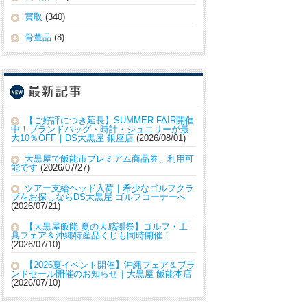
買取
(340)
骨董品
(8)
【ご好評につき延長】SUMMER FAIR開催
中！ブランドバッグ・時計・ジュエリーが最
大10％OFF｜DS大黒屋 銀座店
2026/08/01
大黒屋で飯能市プレミアム商品券、利用可
能です
2026/07/27
ツアー支給ヘッド入荷｜希少なゴルフクラ
ブをお探しならDS大黒屋 ゴルフコーナーへ
2026/07/21
【大黒屋飯能 夏の大感謝祭】ゴルフ・工
具フェア＆沖縄特産品くじも同時開催！
2026/07/10
【2026夏イベント開催】沖縄フェア＆ブラ
ンドセール開催のお知らせ｜大黒屋 飯能本店
2026/07/10