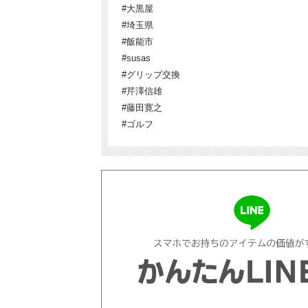
#大黒屋
#埼玉県
#飯能市
#susas
#グリップ交換
#芹澤信雄
#藤田寛之
#ゴルフ