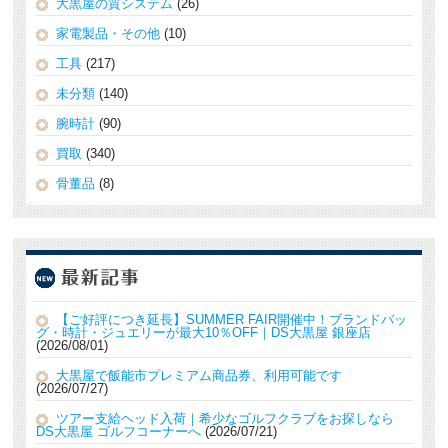
大黒屋の質システム
(26)
家電製品・その他
(10)
工具
(217)
未分類
(140)
腕時計
(90)
買取
(340)
骨董品
(8)
【ご好評につき延長】SUMMER FAIR開催中！ブランドバッ
グ・時計・ジュエリーが最大10％OFF｜DS大黒屋 銀座店
2026/08/01
大黒屋で飯能市プレミアム商品券、利用可能です
2026/07/27
ツアー支給ヘッド入荷｜希少なゴルフクラブをお探しなら
DS大黒屋 ゴルフコーナーへ
2026/07/21