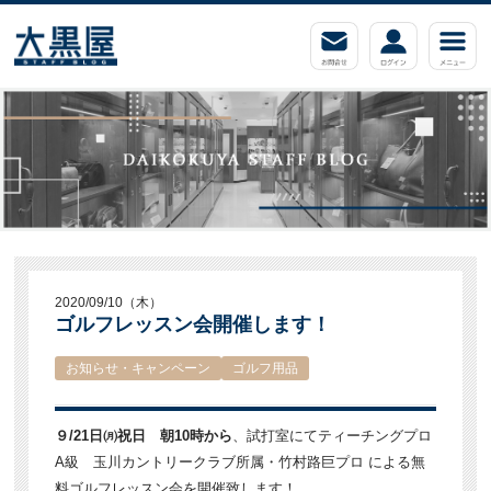
2020/09/10（木）
ゴルフレッスン会開催します！
お知らせ・キャンペーン
ゴルフ用品
９/21日㈪祝日 朝10時から
、試打室
にてティーチングプロ
A級 玉川カントリークラブ所属・竹村路巨プロ による
無
料ゴルフレッスン会を開催致します！