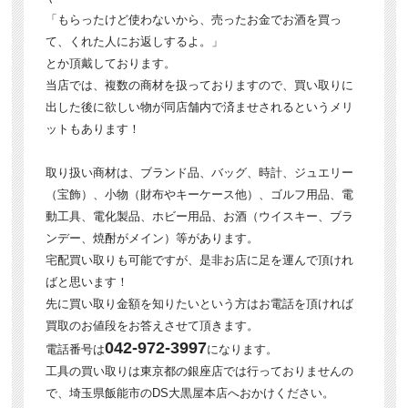
「もらったけど使わないから、売ったお金でお酒を買っ
て、くれた人にお返しするよ。」
とか頂戴しております。
当店では、複数の商材を扱っておりますので、買い取りに
出した後に欲しい物が同店舗内で済ませされるというメリ
ットもあります！
取り扱い商材は、ブランド品、バッグ、時計、ジュエリー
（宝飾）、小物（財布やキーケース他）、ゴルフ用品、電
動工具、電化製品、ホビー用品、お酒（ウイスキー、ブラ
ンデー、焼酎がメイン）等があります。
宅配買い取りも可能ですが、是非お店に足を運んで頂けれ
ばと思います！
先に買い取り金額を知りたいという方はお電話を頂ければ
買取のお値段をお答えさせて頂きます。
042-972-3997
電話番号は
になります。
工具の買い取りは東京都の銀座店では行っておりませんの
で、埼玉県飯能市のDS大黒屋本店へおかけください。