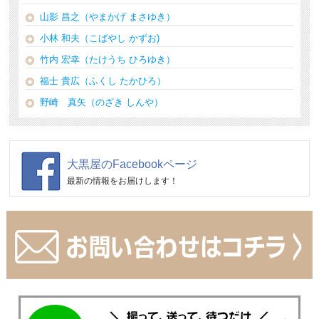
山影 昌之（やまかげ まさゆき）
小林 和夫（こばやし かずお)
竹内 宏幸（たけうち ひろゆき）
福士 貴広（ふくし たかひろ）
野崎 真矢（のざき しんや）
大黒屋のFacebookページ
最新の情報をお届けします！