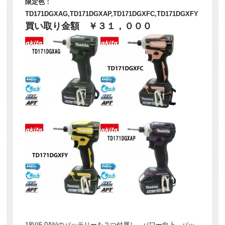
限定色：
TD171DGXAG,TD171DGXAP,TD171DGXFC,TD171DGXFY
買い取り金額 ￥３１，０００
18V(6.0Ah)のバッテリーを２つ付属し、パワー向上、バッ