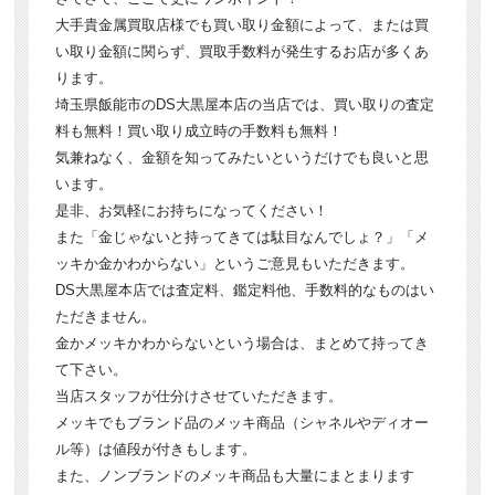
大手貴金属買取店様でも買い取り金額によって、または買
い取り金額に関らず、買取手数料が発生するお店が多くあ
ります。
埼玉県飯能市のDS大黒屋本店の当店では、買い取りの査定
料も無料！買い取り成立時の手数料も無料！
気兼ねなく、金額を知ってみたいというだけでも良いと思
います。
是非、お気軽にお持ちになってください！
また「金じゃないと持ってきては駄目なんでしょ？」「メ
ッキか金かわからない」というご意見もいただきます。
DS大黒屋本店では査定料、鑑定料他、手数料的なものはい
ただきません。
金かメッキかわからないという場合は、まとめて持ってき
て下さい。
当店スタッフが仕分けさせていただきます。
メッキでもブランド品のメッキ商品（シャネルやディオー
ル等）は値段が付きもします。
また、ノンブランドのメッキ商品も大量にまとまります