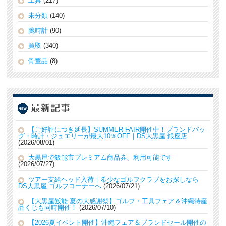
工具
(217)
未分類
(140)
腕時計
(90)
買取
(340)
骨董品
(8)
【ご好評につき延長】SUMMER FAIR開催中！ブランドバッ
グ・時計・ジュエリーが最大10％OFF｜DS大黒屋 銀座店
2026/08/01
大黒屋で飯能市プレミアム商品券、利用可能です
2026/07/27
ツアー支給ヘッド入荷｜希少なゴルフクラブをお探しなら
DS大黒屋 ゴルフコーナーへ
2026/07/21
【大黒屋飯能 夏の大感謝祭】ゴルフ・工具フェア＆沖縄特産
品くじも同時開催！
2026/07/10
【2026夏イベント開催】沖縄フェア＆ブランドセール開催の