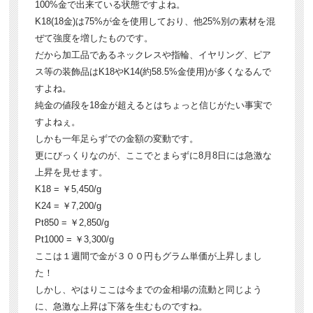
100%金で出来ている状態ですよね。
K18(18金)は75%が金を使用しており、他25%別の素材を混
ぜて強度を増したものです。
だから加工品であるネックレスや指輪、イヤリング、ピア
ス等の装飾品はK18やK14(約58.5%金使用)が多くなるんで
すよね。
純金の値段を18金が超えるとはちょっと信じがたい事実で
すよねぇ。
しかも一年足らずでの金額の変動です。
更にびっくりなのが、ここでとまらずに8月8日には急激な
上昇を見せます。
K18 = ￥5,450/g
K24 = ￥7,200/g
Pt850 = ￥2,850/g
Pt1000 = ￥3,300/g
ここは１週間で金が３００円もグラム単価が上昇しまし
た！
しかし、やはりここは今までの金相場の流動と同じよう
に、急激な上昇は下落を生むものですね。