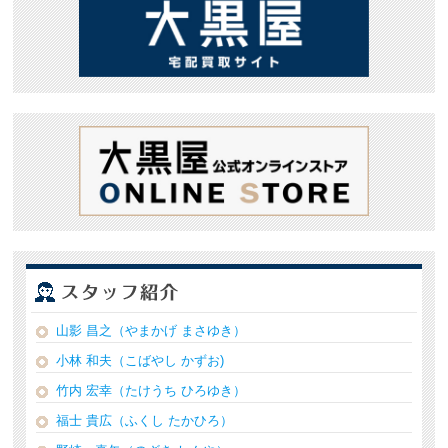
山影 昌之（やまかげ まさゆき）
小林 和夫（こばやし かずお)
竹内 宏幸（たけうち ひろゆき）
福士 貴広（ふくし たかひろ）