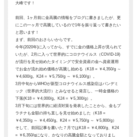
大峰です！
前回、1ヶ月前に金高騰の情報をブログに書きましたが、更
にこの一ヶ月で高騰しているので1年を振り返って書きたい
と思います！
まず、前回のおさらいからです。
今年(2020年)に入ってから、すでに金の価格上昇が見られて
いたが、2月に入って世界的にコロナウイルス（COVID-19)
が流行を見せ始めたタイミングで安全資産の金へ資産運用
でお金が流れ始め価格が高騰し始める（K18 = ￥4,350/g ～
￥4,600/g。K24 = ￥5,750/g ～ ￥6,100/g）。
3月中旬からWHOが新型コロナウイルス感染症はパンデミ
ック（世界的大流行）とみなせると発言し、一時金価格の
下落(K18 = ￥4,000/g。K24 = ￥5,300/g）。
3月下旬には世界的に経済対策を発表したことから、金もプ
ラチナも金額の持ち直しを見せ始めました（K18 =
￥4,350/g ～ ￥4,450/g。K24 = ￥5,750/g ～ ￥5,800/g）
そして、前回記事を書いた７月ではK18 = ￥4,800/g、K24
= ￥6,350/gになり、かなりの高騰金額となっておりまし