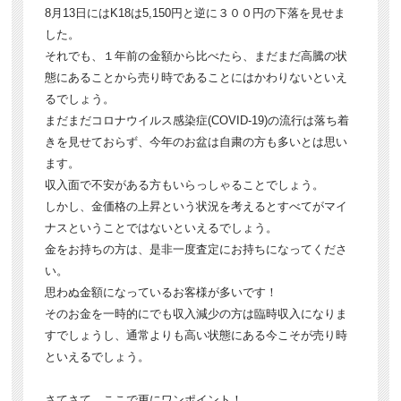
8月13日にはK18は5,150円と逆に３００円の下落を見せま
した。
それでも、１年前の金額から比べたら、まだまだ高騰の状
態にあることから売り時であることにはかわりないといえ
るでしょう。
まだまだコロナウイルス感染症(COVID-19)の流行は落ち着
きを見せておらず、今年のお盆は自粛の方も多いとは思い
ます。
収入面で不安がある方もいらっしゃることでしょう。
しかし、金価格の上昇という状況を考えるとすべてがマイ
ナスということではないといえるでしょう。
金をお持ちの方は、是非一度査定にお持ちになってくださ
い。
思わぬ金額になっているお客様が多いです！
そのお金を一時的にでも収入減少の方は臨時収入になりま
すでしょうし、通常よりも高い状態にある今こそが売り時
といえるでしょう。
さてさて、ここで更にワンポイント！