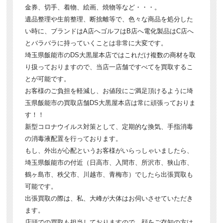
金券、切手、着物、絵画、焼物等など・・・。
遺品整理や生前整理、断捨離等で、色々な商品を処分した
い時に、ブランドはA店へゴルフはB店へ電化製品はC店へ
とバラバラに持っていくことは非常に大変です。
埼玉県飯能市のDS大黒屋本店ではこれだけ複数の商材を取
り扱っておりますので、当店一店舗ですべてを買取するこ
とが可能です。
お客様のご負担を軽減し、お値段にご満足頂けるように埼
玉県飯能市の買取店舗DS大黒屋本店は常に頑張っておりま
す！！
新型コロナウイルス対策として、定期的な換気、手指消毒
の消毒液配置を行っております。
もし、外出が心配というお客様がいらっしゃいましたら、
埼玉県飯能市の付近（日高市、入間市、所沢市、狭山市、
鶴ヶ島市、秩父市、川越市、青梅市）でしたら出張買取も
可能です。
出張買取の際は、私、大峰が大体はお伺いさせていただき
ます。
店頭での買取も担当しておりますので、顔をご存知の方は