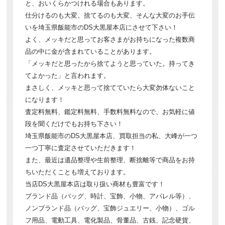
と、おいくらかつけれる場合もあります。
仕分けるのも大変、捨てるのも大変、そんな大変のお手伝
いを埼玉県飯能市のDS大黒屋本店にさせて下さい！
よく、メッキだと思ってお客さまがお持ちになった複数商
品の中に金が含まれていることがあります。
「メッキだと思ったから捨てようと思っていた。持ってき
てよかった」と言われます。
まさしく、メッキと思って捨てていたら大変勿体ないこと
になります！
査定料無料、鑑定料無料、手数料無料なので、お気軽に値
段を聞くだけでもお持ち下さい！
埼玉県飯能市のDS大黒屋本店、買取担当の私、大峰が一つ
一つ丁寧に査定させていただきます！
また、最近は遺品整理や生前整理、断捨離等で商品をお持
ちいただくことも増えております。
当店DS大黒屋本店は取り扱い商材も豊富です！
ブランド品（バッグ、時計、宝飾、小物、アパレル等）、
ノンブランド品（バッグ、宝飾ジュエリー、小物）、ゴル
フ用品、電動工具、電化製品、骨董品、古銭、記念硬貨、