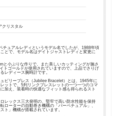
アクリスタル
パーペチュアルレディというモデル名でしたが、1988年頃
たことで、モデル名はデイトジャストレディと変更に
mmと小ぶりな作りで、また美しいカッティングが施さ
ワイトゴールドが使用されていますので、上品でさりげ
けるレディース腕時計です。
ブレス（Jubilee Bracelet）とは、1945年に
レットで、5列リンクブレスレットの一つ一つのコマ
象に加え、装着時の快適なフィット感も得られるスト
。
、ロレックス三大発明の、堅牢で高い防水性能を保持
回転ローターの自動巻き機構の「パーペチュアル」、
ャスト」機構が搭載されています。