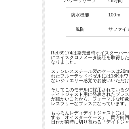
パワーリザーブ
48時間
防水機能
100ｍ
風防
サファイ
Ref.69174は発売当時オイスター
にスイスクロノメータ認証を取得し
なりました。
ステンレススチール製のケースは26
れたフルーテッドベゼルには18Kホ
ないジュエリー感覚でお使いいただ
そしてこのモデルに採用されているジュビリー
デイトジャスト用に発表されたブレス
が細かいことから、フォーマルな印
レスフリーなブレスになっています
もちろんレディデイトジャストには
する「オイスターケース」、両方向
日付が瞬時に切り替わる「デイトジ