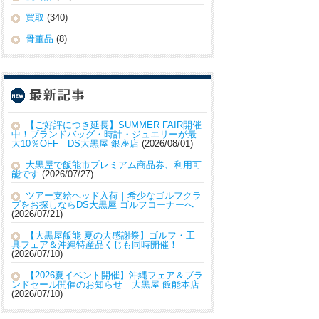
買取
(340)
骨董品
(8)
【ご好評につき延長】SUMMER FAIR開催
中！ブランドバッグ・時計・ジュエリーが最
大10％OFF｜DS大黒屋 銀座店
2026/08/01
大黒屋で飯能市プレミアム商品券、利用可
能です
2026/07/27
ツアー支給ヘッド入荷｜希少なゴルフクラ
ブをお探しならDS大黒屋 ゴルフコーナーへ
2026/07/21
【大黒屋飯能 夏の大感謝祭】ゴルフ・工
具フェア＆沖縄特産品くじも同時開催！
2026/07/10
【2026夏イベント開催】沖縄フェア＆ブラ
ンドセール開催のお知らせ｜大黒屋 飯能本店
2026/07/10