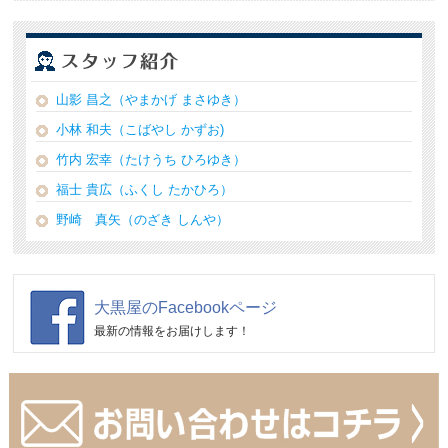
山影 昌之（やまかげ まさゆき）
小林 和夫（こばやし かずお)
竹内 宏幸（たけうち ひろゆき）
福士 貴広（ふくし たかひろ）
野崎 真矢（のざき しんや）
大黒屋のFacebookページ
最新の情報をお届けします！