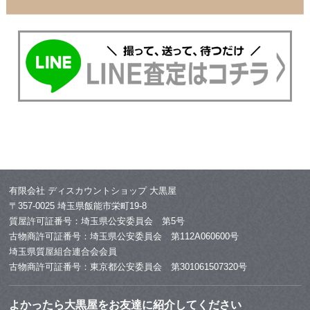
有限会社 ディスカウントショップ 大黒屋
〒357-0025 埼玉県飯能市栄町19-8
質屋許可証番号：埼玉県公安委員会 第5号
古物商許可証番号：埼玉県公安委員会 第112A060600号
埼玉県質屋組合連合会会員
古物商許可証番号：東京都公安委員会 第301061507320号
よかったら大黒屋をお友達に紹介してください