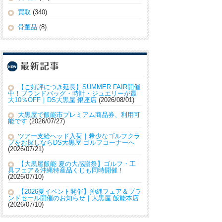
買取
(340)
骨董品
(8)
【ご好評につき延長】SUMMER FAIR開催
中！ブランドバッグ・時計・ジュエリーが最
大10％OFF｜DS大黒屋 銀座店
2026/08/01
大黒屋で飯能市プレミアム商品券、利用可
能です
2026/07/27
ツアー支給ヘッド入荷｜希少なゴルフクラ
ブをお探しならDS大黒屋 ゴルフコーナーへ
2026/07/21
【大黒屋飯能 夏の大感謝祭】ゴルフ・工
具フェア＆沖縄特産品くじも同時開催！
2026/07/10
【2026夏イベント開催】沖縄フェア＆ブラ
ンドセール開催のお知らせ｜大黒屋 飯能本店
2026/07/10