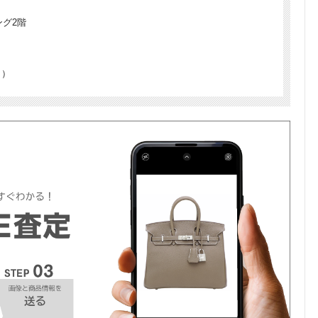
ング2階
く）