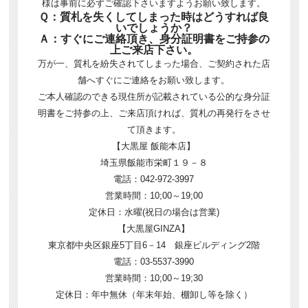
様は事前に必ずご確認下さいますようお願い致します。
Ｑ：質札を失くしてしまった時はどうすれば良
いでしょうか？
Ａ：すぐにご連絡頂き、身分証明書をご持参の
上ご来店下さい。
万が一、質札を紛失されてしまった場合、ご契約された店
舗へすぐにご連絡をお願い致します。
ご本人確認のできる現住所が記載されている公的な身分証
明書をご持参の上、ご来店頂ければ、質札の再発行をさせ
て頂きます。
【大黒屋 飯能本店】
埼玉県飯能市栄町１９－８
電話：042-972-3997
営業時間：10;00～19;00
定休日：水曜(祝日の場合は営業)
【大黒屋GINZA】
東京都中央区銀座5丁目6－14 銀座ビルディング2階
電話：03-5537-3990
営業時間：10;00～19;30
定休日：年中無休（年末年始、棚卸し等を除く）