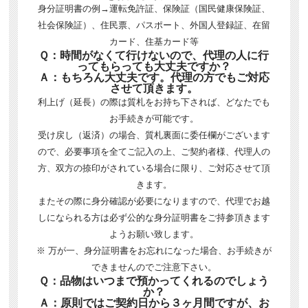
身分証明書の例→運転免許証、保険証（国民健康保険証、
社会保険証）、住民票、パスポート、外国人登録証、在留
カード、住基カード等
Ｑ：時間がなくて行けないので、代理の人に行
ってもらっても大丈夫ですか？
Ａ：もちろん大丈夫です。代理の方でもご対応
させて頂きます。
利上げ（延長）の際は質札をお持ち下されば、どなたでも
お手続きが可能です。
受け戻し（返済）の場合、質札裏面に委任欄がございます
ので、必要事項を全てご記入の上、ご契約者様、代理人の
方、双方の捺印がされている場合に限り、ご対応させて頂
きます。
またその際に身分確認が必要になりますので、代理でお越
しになられる方は必ず公的な身分証明書をご持参頂きます
ようお願い致します。
※ 万が一、身分証明書をお忘れになった場合、お手続きが
できませんのでご注意下さい。
Ｑ：品物はいつまで預かってくれるのでしょう
か？
Ａ：原則ではご契約日から３ヶ月間ですが、お