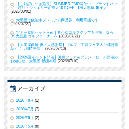
【ご好評につき延長】SUMMER FAIR開催中！ブランドバッ
グ・時計・ジュエリーが最大10％OFF｜DS大黒屋 銀座店
2026/08/01
大黒屋で飯能市プレミアム商品券、利用可能です
2026/07/27
ツアー支給ヘッド入荷｜希少なゴルフクラブをお探しなら
DS大黒屋 ゴルフコーナーへ
2026/07/21
【大黒屋飯能 夏の大感謝祭】ゴルフ・工具フェア＆沖縄特産
品くじも同時開催！
2026/07/10
【2026夏イベント開催】沖縄フェア＆ブランドセール開催の
お知らせ｜大黒屋 飯能本店
2026/07/10
2026年8月
(1)
2026年7月
(7)
2026年6月
(2)
2026年5月
(8)