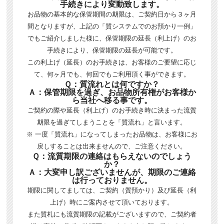
手続きにより変動致します。
お品物の基本的な保管期間の期限は、ご契約日から３ヶ月
間となりますが、上記の「質システムでのお預かり一例」
でもご紹介しました様に、保管期限の延長（利上げ）のお
手続きにより、保管期限の延長が可能です。
この利上げ（延長）のお手続きは、お客様のご要望に応じ
て、何ヶ月でも、何回でもご利用頂く事ができます。
Ｑ：質流れとは何ですか？
Ａ：保管期限を過ぎ、お品物所有権がお客様か
ら当社へ移る事です。
ご契約の際や延長（利上げ）のお手続き時に決まった流質
期限を過ぎてしまうことを「質流れ」と言います。
※ 一度「質流れ」になってしまったお品物は、お客様にお
戻しすることは出来ませんので、ご注意ください。
Ｑ：流質期限の連絡はもらえないのでしょう
か？
Ａ：大変申し訳ございませんが、期限のご連絡
は行っておりません。
期限に関してましては、ご契約（質預かり）及び延長（利
上げ）時にご案内させて頂いております。
また質札にも流質期限の記載がございますので、ご契約者