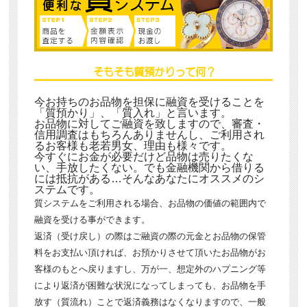
今お持ちのお品物を担保に融資を受けることを
「質預かり」、「質入れ」と言います。
お品物に対してご融資を致しますので、審査・
信用調査はもちろんありませんし、ご利用され
るお客様も老若男女、理由も様々です。
今すぐにお金が必要だけど品物は売りたくな
い、手放したくない。でも金融機関から借りる
には抵抗がある…そんなあなたにオススメのシ
ステムです。
質システムをご利用される場合、お品物の価値の範囲内で
融資を受ける事ができます。
返済（受け戻し）の際はご融資の際の元金とお品物の保管
料をお支払い頂ければ、お預かりさせて頂いたお品物がお
客様のもとへ戻りますし、万が一、想定外のハプニング等
により返済が困難な状況になってしまっても、お品物を手
放す（質流れ）ことで返済義務はなくなりますので、一般