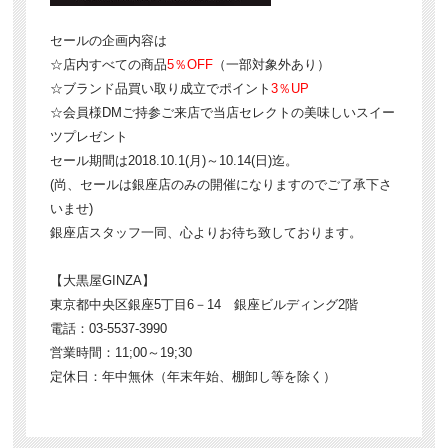
セールの企画内容は
☆店内すべての商品
5％OFF
（一部対象外あり）
☆ブランド品買い取り成立でポイント
3％UP
☆会員様DMご持参ご来店で当店セレクトの美味しいスイー
ツプレゼント
セール期間は2018.10.1(月)～10.14(日)迄。
(尚、セールは銀座店のみの開催になりますのでご了承下さ
いませ)
銀座店スタッフ一同、心よりお待ち致しております。
【大黒屋GINZA】
東京都中央区銀座5丁目6－14 銀座ビルディング2階
電話：03-5537-3990
営業時間：11;00～19;30
定休日：年中無休（年末年始、棚卸し等を除く）