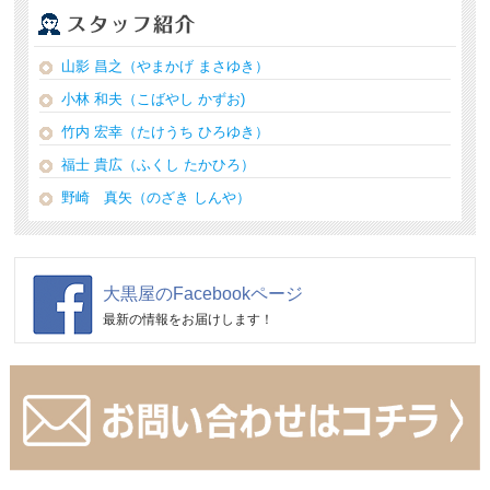
山影 昌之（やまかげ まさゆき）
小林 和夫（こばやし かずお)
竹内 宏幸（たけうち ひろゆき）
福士 貴広（ふくし たかひろ）
野崎 真矢（のざき しんや）
大黒屋のFacebookページ
最新の情報をお届けします！