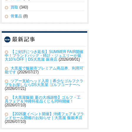
買取
(340)
骨董品
(8)
【ご好評につき延長】SUMMER FAIR開催
中！ブランドバッグ・時計・ジュエリーが最
大10％OFF｜DS大黒屋 銀座店
2026/08/01
大黒屋で飯能市プレミアム商品券、利用可
能です
2026/07/27
ツアー支給ヘッド入荷｜希少なゴルフクラ
ブをお探しならDS大黒屋 ゴルフコーナーへ
2026/07/21
【大黒屋飯能 夏の大感謝祭】ゴルフ・工
具フェア＆沖縄特産品くじも同時開催！
2026/07/10
【2026夏イベント開催】沖縄フェア＆ブラ
ンドセール開催のお知らせ｜大黒屋 飯能本店
2026/07/10