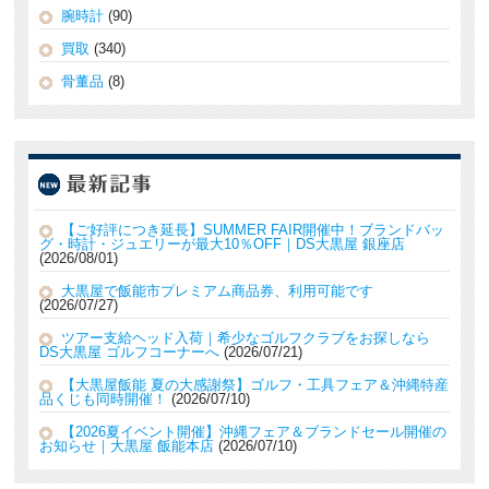
腕時計
(90)
買取
(340)
骨董品
(8)
【ご好評につき延長】SUMMER FAIR開催中！ブランドバッ
グ・時計・ジュエリーが最大10％OFF｜DS大黒屋 銀座店
2026/08/01
大黒屋で飯能市プレミアム商品券、利用可能です
2026/07/27
ツアー支給ヘッド入荷｜希少なゴルフクラブをお探しなら
DS大黒屋 ゴルフコーナーへ
2026/07/21
【大黒屋飯能 夏の大感謝祭】ゴルフ・工具フェア＆沖縄特産
品くじも同時開催！
2026/07/10
【2026夏イベント開催】沖縄フェア＆ブランドセール開催の
お知らせ｜大黒屋 飯能本店
2026/07/10