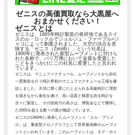
ゼニスの高価買取なら大黒屋へ
おまかせください！
ゼニスとは
ゼニスは、1865年時計製造の発祥地であるスイ
スのル・ロックルでジョルジュ・ファーブル=ジ
ャコによって創業されました。大空の頂点を意
味する「ゼニス（Zenith）」という社名は、
1900年に発表された新型ムーブメントに付けら
れた名称で、パリ万博において金賞を受賞した
ことをきっかけにこの社名に変更したと言われ
ています。
ゼニスは、マニュファクチュール、ムーブメントから自社
一貫製造を行う時計界初のマニュファクチュール工場を建
設しました。天頂に輝く星にたとえられる高級時計に理想
を描きながら進化を遂げ、高い品質と精度を誇る時計を
次々に製造し、その技術力の高さは、博覧会などで獲得し
た2000を超える数々の賞が物語っています。
ゼニスの1969年に発表したムーブメント「エル・プリメ
ロ」は、量産型クロノグラフとして世界最高峰のムーブメ
ントといわれています。このムーブメントは、タグ・ホイ