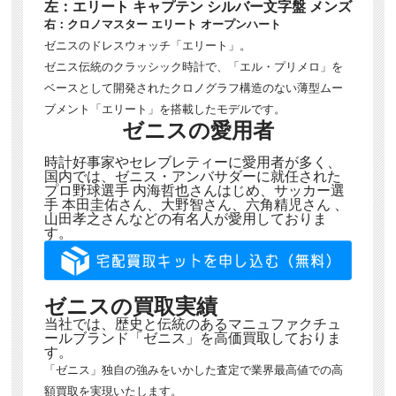
左：エリート キャプテン シルバー文字盤 メンズ
右：クロノマスター エリート オープンハート
ゼニスのドレスウォッチ「エリート」。
ゼニス伝統のクラッシック時計で、「エル・プリメロ」を
ベースとして開発されたクロノグラフ構造のない薄型ムー
ブメント「エリート」を搭載したモデルです。
ゼニスの愛用者
時計好事家やセレブレティーに愛用者が多く、
国内では、ゼニス・アンバサダーに就任された
プロ野球選手 内海哲也さんはじめ、サッカー選
手 本田圭佑さん、大野智さん、六角精児さん 、
山田孝之さんなどの有名人が愛用しておりま
す。
ゼニスの買取実績
当社では、歴史と伝統のあるマニュファクチュ
ールブランド「ゼニス」を高価買取しておりま
す。
「ゼニス」独自の強みをいかした査定で業界最高値での高
額買取を実現いたします。