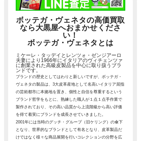
ボッテガ・ヴェネタの高価買取
なら大黒屋へおまかせくださ
い！
ボッテガ・ヴェネタとは
ミケーレ・タッデイとレンツォ・ゼンジアーロ
夫妻により1966年にイタリアのヴィチェンツァ
に創業された高級皮製品を中心に取り扱うブラ
ンドです。
ブランドの歴史としてはわりと新しいですが、ボッテガ・
ヴェネタの製品は、3大皮革産地として名高いイタリア屈指
の芸術都市に本拠地を置き、個性と自信を尊重するという
ブランド哲学をもとに、熟練した職人が１点１点手作業で
製作されており、その高い品質から上流階級から高い評価
を得て着実にブランドを成長させていきました。
2001年には当時のグッチ・グループ（旧ケリング）の傘下
となり、世界的なブランドとして有名となり、皮革製品だ
けではなく様々な商品展開を行いコレクションの分野を広