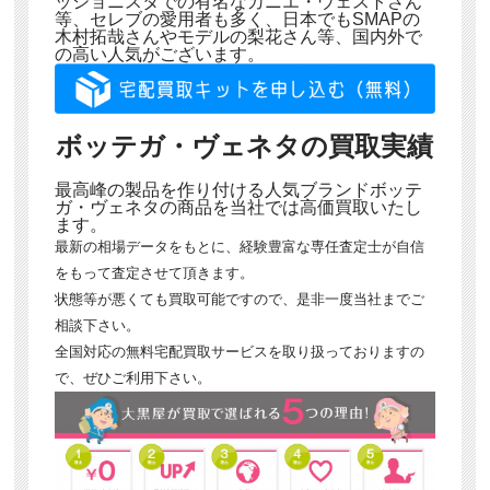
ッショニスタでの有名なカニエ・ウェストさん
等、セレブの愛用者も多く、日本でもSMAPの
木村拓哉さんやモデルの梨花さん等、国内外で
の高い人気がございます。
ボッテガ・ヴェネタの買取実績
最高峰の製品を作り付ける人気ブランドボッテ
ガ・ヴェネタの商品を当社では高価買取いたし
ます。
最新の相場データをもとに、経験豊富な専任査定士が自信
をもって査定させて頂きます。
状態等が悪くても買取可能ですので、是非一度当社までご
相談下さい。
全国対応の無料宅配買取サービスを取り扱っておりますの
で、ぜひご利用下さい。