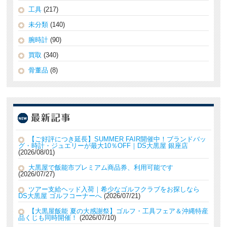
工具
(217)
未分類
(140)
腕時計
(90)
買取
(340)
骨董品
(8)
【ご好評につき延長】SUMMER FAIR開催中！ブランドバッ
グ・時計・ジュエリーが最大10％OFF｜DS大黒屋 銀座店
2026/08/01
大黒屋で飯能市プレミアム商品券、利用可能です
2026/07/27
ツアー支給ヘッド入荷｜希少なゴルフクラブをお探しなら
DS大黒屋 ゴルフコーナーへ
2026/07/21
【大黒屋飯能 夏の大感謝祭】ゴルフ・工具フェア＆沖縄特産
品くじも同時開催！
2026/07/10