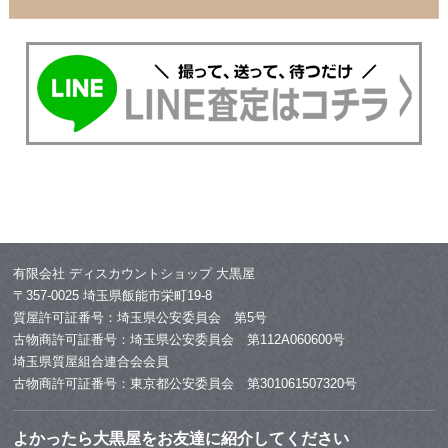
有限会社 ディスカウントショップ 大黒屋
〒357-0025 埼玉県飯能市栄町19-8
質屋許可証番号：埼玉県公安委員会 第5号
古物商許可証番号：埼玉県公安委員会 第112A060600号
埼玉県質屋組合連合会会員
古物商許可証番号：東京都公安委員会 第301061507320号
よかったら大黒屋をお友達に紹介してください