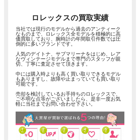
ロレックスの買取実績
当社では現行のモデルから過去のアンティーク
なものまで、ロレックス全モデルを積極的に高
価買取しており、腕時計の年間取引件数では圧
倒的に多いブランドです。
人気のデイトナ、サブマリーナをはじめ、レア
なヴィンテージモデルまで専門のスタッフが親
切、丁寧に査定させて頂きます。
中には購入時よりも高く買い取りできるモデル
もありますし、故障や止まっていても買い取り
可能です。
売却を検討しているお手持ちのロレックスで、
ご不明な点等がございましたら、是非一度お気
軽に当社までお問い合わせ下さい。