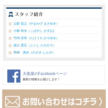
山影 昌之（やまかげ まさゆき）
小林 和夫（こばやし かずお)
竹内 宏幸（たけうち ひろゆき）
福士 貴広（ふくし たかひろ）
野崎 真矢（のざき しんや）
大黒屋のFacebookページ
最新の情報をお届けします！