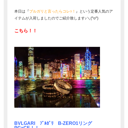
本日は『
ブルガリと言ったらコレｯ！
』という定番人気のア
イテムが入荷しましたのでご紹介致します♪＼(^o^)
こちら！！
BVLGARI ﾌﾞﾙｶﾞﾘ B-ZERO1リング
PG×CE！！