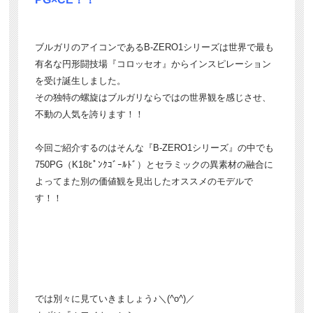
ブルガリのアイコンであるB-ZERO1シリーズは世界で最も
有名な円形闘技場『コロッセオ』からインスピレーション
を受け誕生しました。
その独特の螺旋はブルガリならではの世界観を感じさせ、
不動の人気を誇ります！！
今回ご紹介するのはそんな『B-ZERO1シリーズ』の中でも
750PG（K18ﾋﾟﾝｸｺﾞｰﾙﾄﾞ）とセラミックの異素材の融合に
よってまた別の価値観を見出したオススメのモデルで
す！！
では別々に見ていきましょう♪＼(^o^)／