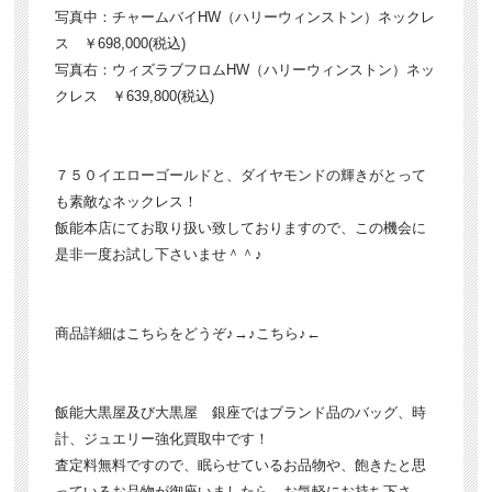
写真中：チャームバイHW（ハリーウィンストン）ネックレ
ス ￥698,000(税込)
写真右：ウィズラブフロムHW（ハリーウィンストン）ネッ
クレス ￥639,800(税込)
７５０イエローゴールドと、ダイヤモンドの輝きがとって
も素敵なネックレス！
飯能本店にてお取り扱い致しておりますので、この機会に
是非一度お試し下さいませ＾＾♪
商品詳細はこちらをどうぞ♪→
♪こちら♪
←
飯能大黒屋及び大黒屋 銀座ではブランド品のバッグ、時
計、ジュエリー強化買取中です！
査定料無料ですので、眠らせているお品物や、飽きたと思
っているお品物が御座いましたら、お気軽にお持ち下さ