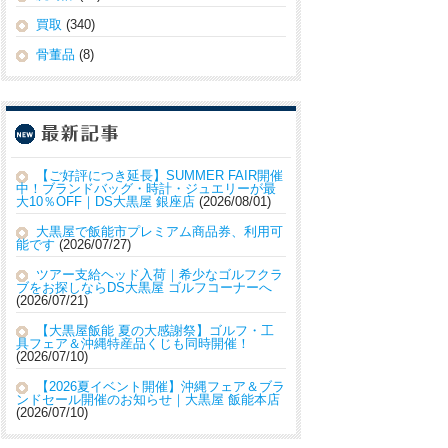
買取
(340)
骨董品
(8)
【ご好評につき延長】SUMMER FAIR開催
中！ブランドバッグ・時計・ジュエリーが最
大10％OFF｜DS大黒屋 銀座店
2026/08/01
大黒屋で飯能市プレミアム商品券、利用可
能です
2026/07/27
ツアー支給ヘッド入荷｜希少なゴルフクラ
ブをお探しならDS大黒屋 ゴルフコーナーへ
2026/07/21
【大黒屋飯能 夏の大感謝祭】ゴルフ・工
具フェア＆沖縄特産品くじも同時開催！
2026/07/10
【2026夏イベント開催】沖縄フェア＆ブラ
ンドセール開催のお知らせ｜大黒屋 飯能本店
2026/07/10