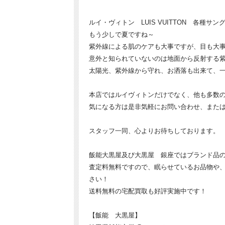
ルイ・ヴィトン LUIS VUITTON 各種サン
もう少しで夏ですね～
紫外線による肌のケアも大事ですが、目も大
意外と知られていないのは地面から反射する
太陽光、紫外線から守れ、お洒落も出来て、
本店ではルイヴィトンだけでなく、他も多数
気になる方は是非気軽にお問い合わせ、また
スタッフ一同、心よりお待ちしております。
飯能大黒屋及び大黒屋 銀座ではブランド品
査定料無料ですので、眠らせているお品物や
さい！
送料無料の宅配買取も好評実施中です！
【飯能 大黒屋】