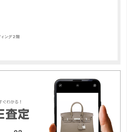
ディング２階
く