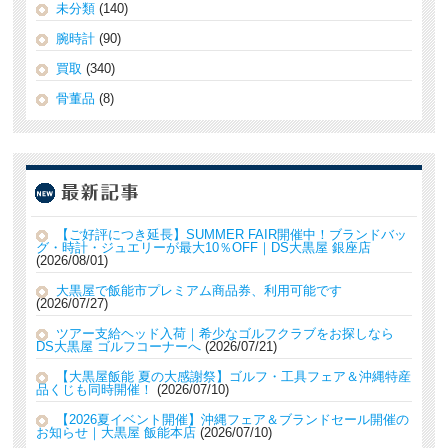
未分類
(140)
腕時計
(90)
買取
(340)
骨董品
(8)
【ご好評につき延長】SUMMER FAIR開催中！ブランドバッ
グ・時計・ジュエリーが最大10％OFF｜DS大黒屋 銀座店
2026/08/01
大黒屋で飯能市プレミアム商品券、利用可能です
2026/07/27
ツアー支給ヘッド入荷｜希少なゴルフクラブをお探しなら
DS大黒屋 ゴルフコーナーへ
2026/07/21
【大黒屋飯能 夏の大感謝祭】ゴルフ・工具フェア＆沖縄特産
品くじも同時開催！
2026/07/10
【2026夏イベント開催】沖縄フェア＆ブランドセール開催の
お知らせ｜大黒屋 飯能本店
2026/07/10