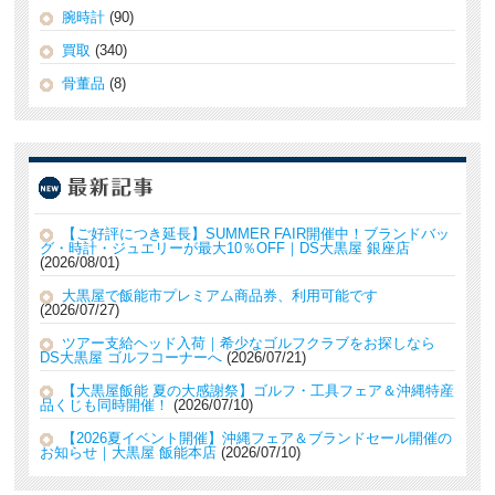
腕時計
(90)
買取
(340)
骨董品
(8)
【ご好評につき延長】SUMMER FAIR開催中！ブランドバッ
グ・時計・ジュエリーが最大10％OFF｜DS大黒屋 銀座店
2026/08/01
大黒屋で飯能市プレミアム商品券、利用可能です
2026/07/27
ツアー支給ヘッド入荷｜希少なゴルフクラブをお探しなら
DS大黒屋 ゴルフコーナーへ
2026/07/21
【大黒屋飯能 夏の大感謝祭】ゴルフ・工具フェア＆沖縄特産
品くじも同時開催！
2026/07/10
【2026夏イベント開催】沖縄フェア＆ブランドセール開催の
お知らせ｜大黒屋 飯能本店
2026/07/10