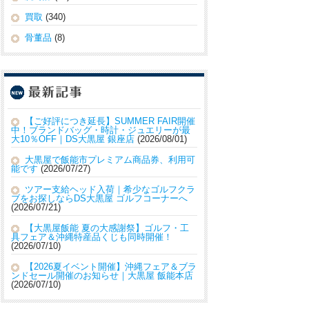
買取
(340)
骨董品
(8)
【ご好評につき延長】SUMMER FAIR開催
中！ブランドバッグ・時計・ジュエリーが最
大10％OFF｜DS大黒屋 銀座店
2026/08/01
大黒屋で飯能市プレミアム商品券、利用可
能です
2026/07/27
ツアー支給ヘッド入荷｜希少なゴルフクラ
ブをお探しならDS大黒屋 ゴルフコーナーへ
2026/07/21
【大黒屋飯能 夏の大感謝祭】ゴルフ・工
具フェア＆沖縄特産品くじも同時開催！
2026/07/10
【2026夏イベント開催】沖縄フェア＆ブラ
ンドセール開催のお知らせ｜大黒屋 飯能本店
2026/07/10