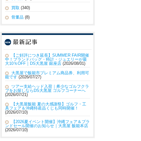
買取
(340)
骨董品
(8)
【ご好評につき延長】SUMMER FAIR開催
中！ブランドバッグ・時計・ジュエリーが最
大10％OFF｜DS大黒屋 銀座店
2026/08/01
大黒屋で飯能市プレミアム商品券、利用可
能です
2026/07/27
ツアー支給ヘッド入荷｜希少なゴルフクラ
ブをお探しならDS大黒屋 ゴルフコーナーへ
2026/07/21
【大黒屋飯能 夏の大感謝祭】ゴルフ・工
具フェア＆沖縄特産品くじも同時開催！
2026/07/10
【2026夏イベント開催】沖縄フェア＆ブラ
ンドセール開催のお知らせ｜大黒屋 飯能本店
2026/07/10