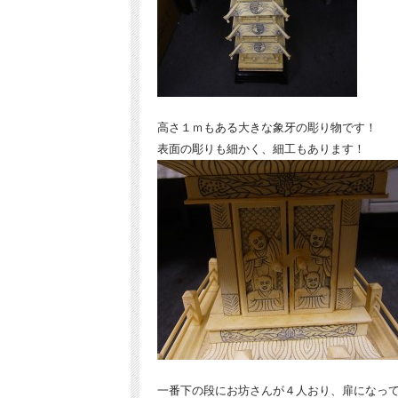
高さ１ｍもある大きな象牙の彫り物です！
表面の彫りも細かく、細工もあります！
一番下の段にお坊さんが４人おり、扉になっ