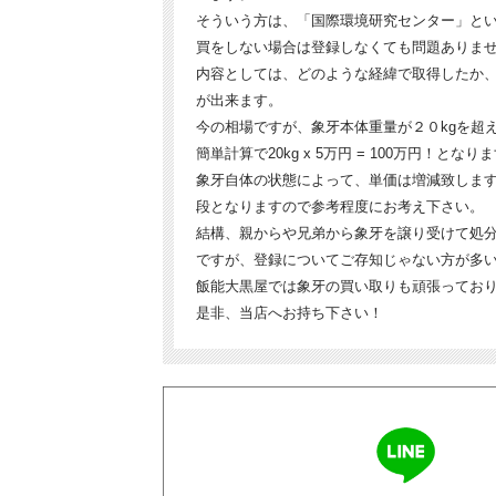
そういう方は、「国際環境研究センター」と
買をしない場合は登録しなくても問題ありま
内容としては、どのような経緯で取得したか
が出来ます。
今の相場ですが、象牙本体重量が２０kgを超
簡単計算で20kg x 5万円 = 100万円！となり
象牙自体の状態によって、単価は増減致します
段となりますので参考程度にお考え下さい。
結構、親からや兄弟から象牙を譲り受けて処
ですが、登録についてご存知じゃない方が多
飯能大黒屋では象牙の買い取りも頑張ってお
是非、当店へお持ち下さい！