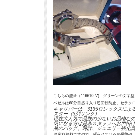
こちらの型番（116610LV)、グリーンの文字
ベゼルは60分目盛り入り逆回転防止、セラク
キャリバーは 3135ロレックスによ
スター（3列リンク）。
現在大人気で品数の少ないお品物な
気になる方は是非スタッフへお声掛
品のバッグ、時計、ジュエリー強化
査定料無料ですので、眠らせているお品物や