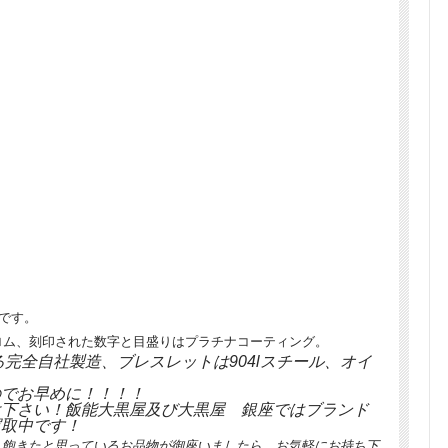
盤です。
ロム、刻印された数字と目盛りはプラチナコーティング。
る完全自社製造、ブレスレットは904lスチール、オイ
のでお早めに！！！！
け下さい！飯能大黒屋及び大黒屋 銀座ではブランド
買取中です！
、飽きたと思っているお品物が御座いましたら、お気軽にお持ち下