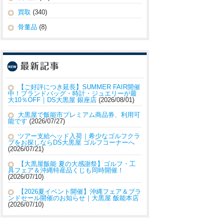
買取
(340)
骨董品
(8)
【ご好評につき延長】SUMMER FAIR開催
中！ブランドバッグ・時計・ジュエリーが最
大10％OFF｜DS大黒屋 銀座店
2026/08/01
大黒屋で飯能市プレミアム商品券、利用可
能です
2026/07/27
ツアー支給ヘッド入荷｜希少なゴルフクラ
ブをお探しならDS大黒屋 ゴルフコーナーへ
2026/07/21
【大黒屋飯能 夏の大感謝祭】ゴルフ・工
具フェア＆沖縄特産品くじも同時開催！
2026/07/10
【2026夏イベント開催】沖縄フェア＆ブラ
ンドセール開催のお知らせ｜大黒屋 飯能本店
2026/07/10