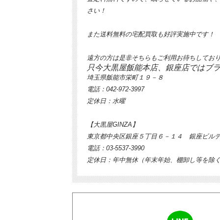
さい！
また送料無料の宅配買取も好評実施中です！
遠方の方は是非そちらもご利用お待ちしてお
只今大黒屋飯能本店、銀座店ではブ
埼玉県飯能市栄町１９－８
電話：042-972-3997
定休日：水曜
【大黒屋GINZA】
東京都中央区銀座５丁目６－１４ 銀座ビル
電話：03-5537-3990
定休日：年中無休（年末年始、棚卸し等を除