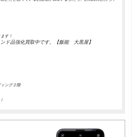
ります！
ランド品強化買取中です。【飯能 大黒屋】
ディング２階
く）