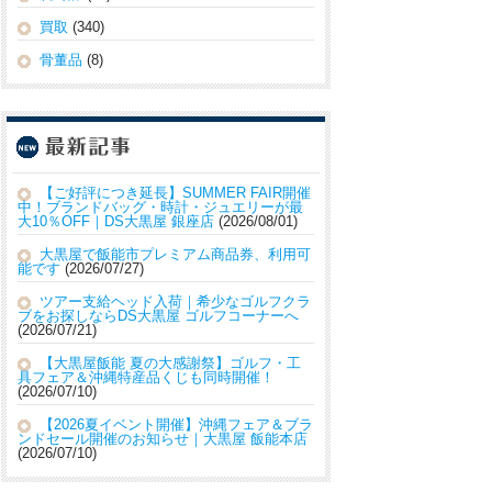
買取
(340)
骨董品
(8)
【ご好評につき延長】SUMMER FAIR開催
中！ブランドバッグ・時計・ジュエリーが最
大10％OFF｜DS大黒屋 銀座店
2026/08/01
大黒屋で飯能市プレミアム商品券、利用可
能です
2026/07/27
ツアー支給ヘッド入荷｜希少なゴルフクラ
ブをお探しならDS大黒屋 ゴルフコーナーへ
2026/07/21
【大黒屋飯能 夏の大感謝祭】ゴルフ・工
具フェア＆沖縄特産品くじも同時開催！
2026/07/10
【2026夏イベント開催】沖縄フェア＆ブラ
ンドセール開催のお知らせ｜大黒屋 飯能本店
2026/07/10