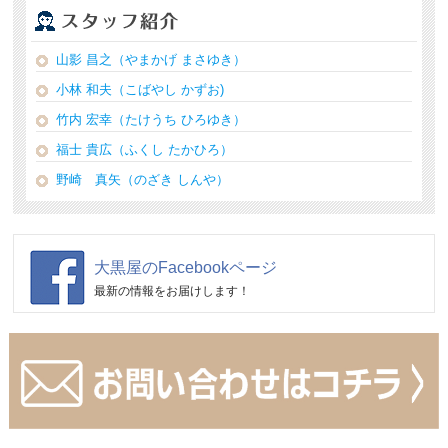
山影 昌之（やまかげ まさゆき）
小林 和夫（こばやし かずお)
竹内 宏幸（たけうち ひろゆき）
福士 貴広（ふくし たかひろ）
野崎 真矢（のざき しんや）
大黒屋のFacebookページ
最新の情報をお届けします！