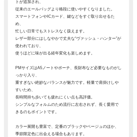
トが追加され、
従来のエールバッグより格段に使いやすくなりました。
スマートフォンやICカード、鍵などをすぐ取り出せるた
め、
忙しい日常でもストレスなく扱えます。
レザー部分にはしなやかで丈夫な“ヴァッシュ・ハンター”が
使われており、
使うほどに味が出る経年変化も楽しめます。
PMサイズはA5ノートやポーチ、長財布など必要なものがし
っかり入り、
重すぎない絶妙なバランスが魅力です。軽量で肩掛けしや
すいため、
長時間持ち歩いても疲れにくい点も高評価。
シンプルなフォルムのため流行に左右されず、長く愛用で
きるのもポイントです。
カラー展開も豊富で、定番のブラックやベージュのほか、
季節限定色に出会える場合もあります。