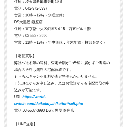
住所：埼玉県飯能市栄町19-8
電話：042-972-3997
営業：10時～19時（水曜定休）
DS大黒屋 銀座店
住所：東京都中央区銀座5-4-15 西五ビル１階
電話：03-5537-3990
営業：11時～19時（年中無休：年末年始・棚卸を除く）
【宅配買取】
弊社へ送る際の送料、査定金額がご希望に届かずご返送の
場合の送料も無料の宅配買取です。
もちろんキャンセル料や査定料等もかかりません。
下記URLからお申し込み、又はお電話からも宅配買取の申
込みが可能です。
URL:
https://world-
switch.com/daikokuyah/kaitori/sell.php
電話:03-5537-3990 DS大黒屋 銀座店
【LINE査定】