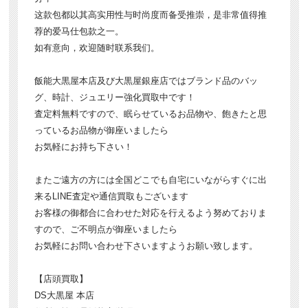
这款包都以其高实用性与时尚度而备受推崇，是非常值得推
荐的爱马仕包款之一。
如有意向，欢迎随时联系我们。
飯能大黒屋本店及び大黒屋銀座店ではブランド品のバッ
グ、時計、ジュエリー強化買取中です！
査定料無料ですので、眠らせているお品物や、飽きたと思
っているお品物が御座いましたら
お気軽にお持ち下さい！
またご遠方の方には全国どこでも自宅にいながらすぐに出
来るLINE査定や通信買取もございます
お客様の御都合に合わせた対応を行えるよう努めておりま
すので、ご不明点が御座いましたら
お気軽にお問い合わせ下さいますようお願い致します。
【店頭買取】
DS大黒屋 本店