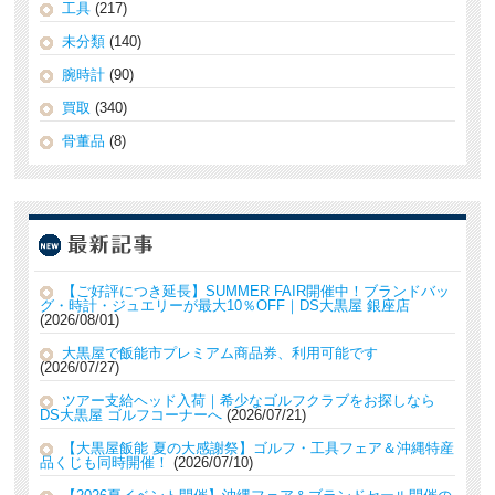
工具
(217)
未分類
(140)
腕時計
(90)
買取
(340)
骨董品
(8)
【ご好評につき延長】SUMMER FAIR開催中！ブランドバッ
グ・時計・ジュエリーが最大10％OFF｜DS大黒屋 銀座店
2026/08/01
大黒屋で飯能市プレミアム商品券、利用可能です
2026/07/27
ツアー支給ヘッド入荷｜希少なゴルフクラブをお探しなら
DS大黒屋 ゴルフコーナーへ
2026/07/21
【大黒屋飯能 夏の大感謝祭】ゴルフ・工具フェア＆沖縄特産
品くじも同時開催！
2026/07/10