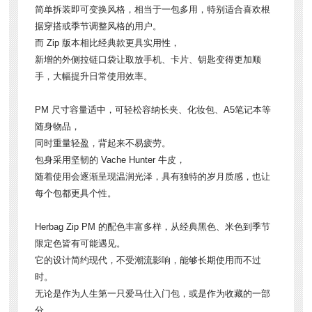
简单拆装即可变换风格，相当于一包多用，特别适合喜欢根
据穿搭或季节调整风格的用户。
而 Zip 版本相比经典款更具实用性，
新增的外侧拉链口袋让取放手机、卡片、钥匙变得更加顺
手，大幅提升日常使用效率。
PM 尺寸容量适中，可轻松容纳长夹、化妆包、A5笔记本等
随身物品，
同时重量轻盈，背起来不易疲劳。
包身采用坚韧的 Vache Hunter 牛皮，
随着使用会逐渐呈现温润光泽，具有独特的岁月质感，也让
每个包都更具个性。
Herbag Zip PM 的配色丰富多样，从经典黑色、米色到季节
限定色皆有可能遇见。
它的设计简约现代，不受潮流影响，能够长期使用而不过
时。
无论是作为人生第一只爱马仕入门包，或是作为收藏的一部
分，