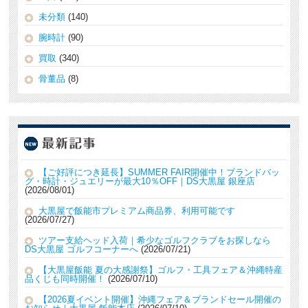
未分類
(140)
腕時計
(90)
買取
(340)
骨董品
(8)
【ご好評につき延長】SUMMER FAIR開催中！ブランドバッ
グ・時計・ジュエリーが最大10％OFF｜DS大黒屋 銀座店
2026/08/01
大黒屋で飯能市プレミアム商品券、利用可能です
2026/07/27
ツアー支給ヘッド入荷｜希少なゴルフクラブをお探しなら
DS大黒屋 ゴルフコーナーへ
2026/07/21
【大黒屋飯能 夏の大感謝祭】ゴルフ・工具フェア＆沖縄特産
品くじも同時開催！
2026/07/10
【2026夏イベント開催】沖縄フェア＆ブランドセール開催の