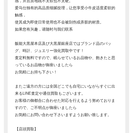
感，并且质地既不太软也不太硬。
爱马仕独有的高品质细腻纹理，让您享受小牛皮适度柔软的
触感，
使其成为即使日常使用也不会被刮伤或弄脏的材质。
如果您有兴趣，请随时与我们联系
飯能大黒屋本店及び大黒屋銀座店ではブランド品のバッ
グ、時計、ジュエリー強化買取中です！
査定料無料ですので、眠らせているお品物や、飽きたと思
っているお品物が御座いましたら
お気軽にお持ち下さい！
またご遠方の方には全国どこでも自宅にいながらすぐに出
来るLINE査定や通信買取もございます。
お客様の御都合に合わせた対応を行えるよう努めておりま
すので、ご不明点が御座いましたら
お気軽にお問い合わせ下さいますようお願い致します。
【店頭買取】