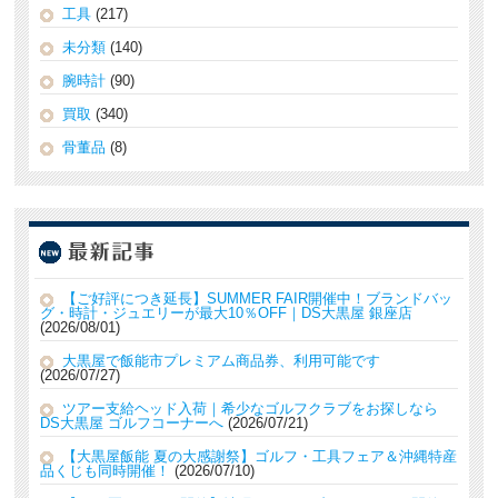
工具
(217)
未分類
(140)
腕時計
(90)
買取
(340)
骨董品
(8)
【ご好評につき延長】SUMMER FAIR開催中！ブランドバッ
グ・時計・ジュエリーが最大10％OFF｜DS大黒屋 銀座店
2026/08/01
大黒屋で飯能市プレミアム商品券、利用可能です
2026/07/27
ツアー支給ヘッド入荷｜希少なゴルフクラブをお探しなら
DS大黒屋 ゴルフコーナーへ
2026/07/21
【大黒屋飯能 夏の大感謝祭】ゴルフ・工具フェア＆沖縄特産
品くじも同時開催！
2026/07/10