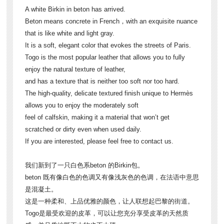
A white Birkin in beton has arrived.
Beton means concrete in French，with an exquisite nuance
that is like white and light gray.
It is a soft, elegant color that evokes the streets of Paris.
Togo is the most popular leather that allows you to fully
enjoy the natural texture of leather,
and has a texture that is neither too soft nor too hard.
The high-quality, delicate textured finish unique to Hermès
allows you to enjoy the moderately soft
feel of calfskin, making it a material that won’t get
scratched or dirty even when used daily.
If you are interested, please feel free to contact us.
我们新到了一只白色系beton 的Birkin包。
beton 既有像白色的色调又有像浅灰色的色调，在法语中意思
是混凝土。
这是一种柔和、上品优雅的颜色，让人联想起巴黎的街道。
Togo是最受欢迎的皮革，可以让您充分享受皮革的天然质