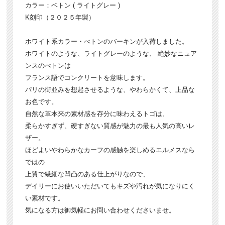
カラー：ベトン ( ライトグレー )
K刻印（２０２５年製）
ホワイト系カラー・べトンのバーキンが入荷しました。
ホワイトのような、ライトグレーのような、 絶妙なニュア
ンスのべトンは
フランス語でコンクリートを意味します。
パリの街並みを想起させるような、やわらかくて、上品な
お色です。
自然な革本来の素材感を存分に味わえるトゴは、
柔らかすぎず、硬すぎない質感が魅力の最も人気の高いレ
ザー。
ほどよいやわらかなカーフの感触を楽しめるエルメスなら
ではの
上質で繊細な凹凸のある仕上がりなので、
デイリーにお使いいただいてもキズや汚れが気になりにく
い素材です。
気になる方は御気軽にお問い合わせくださいませ。