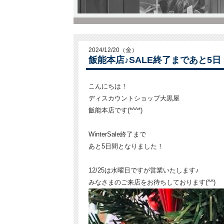
2024/12/20（金）
飯能本店♪SALE終了まであと5日
こんにちは！
ディスカウントショップ大黒屋
飯能本店です(*^^*)
WinterSale終了まで
あと5日間となりました！
12/25は水曜日ですが営業いたします♪
みなさまのご来店をお待ちしております(^^)