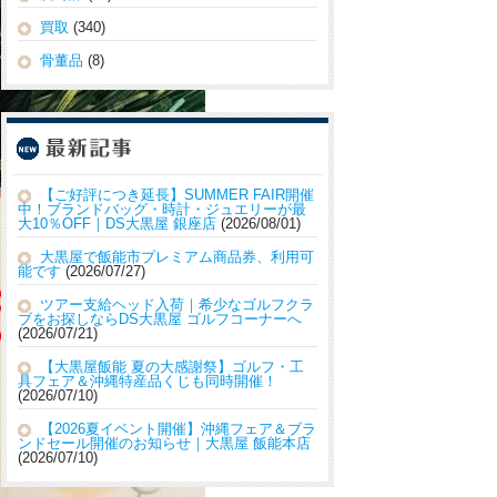
買取
(340)
骨董品
(8)
【ご好評につき延長】SUMMER FAIR開催
中！ブランドバッグ・時計・ジュエリーが最
大10％OFF｜DS大黒屋 銀座店
2026/08/01
大黒屋で飯能市プレミアム商品券、利用可
能です
2026/07/27
ツアー支給ヘッド入荷｜希少なゴルフクラ
ブをお探しならDS大黒屋 ゴルフコーナーへ
2026/07/21
【大黒屋飯能 夏の大感謝祭】ゴルフ・工
具フェア＆沖縄特産品くじも同時開催！
2026/07/10
【2026夏イベント開催】沖縄フェア＆ブラ
ンドセール開催のお知らせ｜大黒屋 飯能本店
2026/07/10