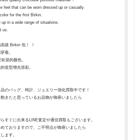
xe feel that can be worn dressed up or casually.
lor for the first Birkin.
d up in a wide range of situations.
t us.
Birkin 包！ ！
闲穿着。
常受欢迎的颜色。
您的造型增光添彩。
ド品のバッグ、時計、ジュエリー強化買取中です！
、飽きたと思っているお品物が御座いましたら
らすぐに出来るLINE査定や通信買取もございます。
努めておりますので、ご不明点が御座いましたら
致します。