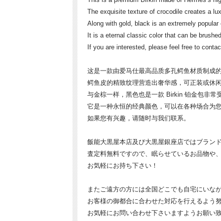
The exquisite texture of crocodile creates a lu
Along with gold, black is an extremely popular co
It is a eternal classic color that can be brushe
If you are interested, please feel free to contac
这是一款由爱马仕最高品质多孔鳄鱼材质制成的高级 
鳄鱼皮的精致纹理营造出奢华感，可正装或休
与金棕一样，黑色也是一款 Birkin 铂金包非
它是一种永恒的经典颜色，可以在各种场合为
如果您有兴趣，请随时与我们联系。
飯能大黒屋本店及び大黒屋銀座店ではブラン
査定料無料ですので、眠らせているお品物や
お気軽にお持ち下さい！
またご遠方の方には全国どこでも自宅にいなが
お客様の御都合に合わせた対応を行えるよう
お気軽にお問い合わせ下さいますようお願い