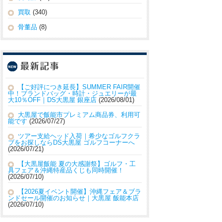
買取
(340)
骨董品
(8)
【ご好評につき延長】SUMMER FAIR開催
中！ブランドバッグ・時計・ジュエリーが最
大10％OFF｜DS大黒屋 銀座店
2026/08/01
大黒屋で飯能市プレミアム商品券、利用可
能です
2026/07/27
ツアー支給ヘッド入荷｜希少なゴルフクラ
ブをお探しならDS大黒屋 ゴルフコーナーへ
2026/07/21
【大黒屋飯能 夏の大感謝祭】ゴルフ・工
具フェア＆沖縄特産品くじも同時開催！
2026/07/10
【2026夏イベント開催】沖縄フェア＆ブラ
ンドセール開催のお知らせ｜大黒屋 飯能本店
2026/07/10