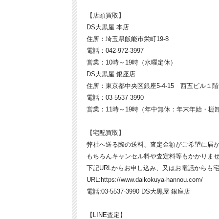
【店頭買取】
DS大黒屋 本店
住所：埼玉県飯能市栄町19-8
電話：042-972-3997
営業：10時～19時（水曜定休）
DS大黒屋 銀座店
住所：東京都中央区銀座5-4-15 西五ビル１階
電話：03-5537-3990
営業：11時～19時（年中無休：年末年始・棚
【宅配買取】
弊社へ送る際の送料、査定金額がご希望に届
もちろんキャンセル料や査定料等もかかりま
下記URLからお申し込み、又はお電話からも
URL:https://www.daikokuya-hannou.com/
電話:03-5537-3990 DS大黒屋 銀座店
【LINE査定】