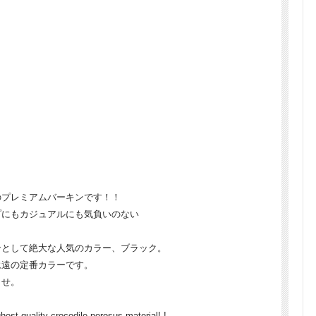
のプレミアムバーキンです！！
プにもカジュアルにも気負いのない
ンとして絶大な人気のカラー、ブラック。
永遠の定番カラーです。
ませ。
est quality crocodile porosus material! !