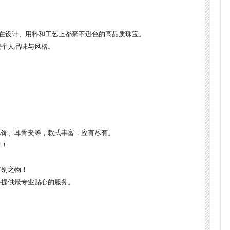
但在设计、用料和工艺上都毫不逊色的高品质珠宝。
现个人品味与风格。
耳饰、耳骨夹等，款式丰富，应有尽有。
得！
特别之物！
将提供最专业贴心的服务。