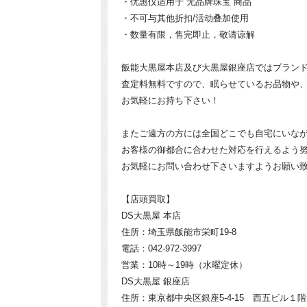
・优惠仅适用于“无品牌珠宝”商品
・不可与其他折扣/活动叠加使用
・数量有限，售完即止，敬请谅解
飯能大黒屋本店及び大黒屋銀座店ではブラン
査定料無料ですので、眠らせているお品物や
お気軽にお持ち下さい！
またご遠方の方には全国どこでも自宅にいなが
お客様の御都合に合わせた対応を行えるよう
お気軽にお問い合わせ下さいますようお願い
【店頭買取】
DS大黒屋 本店
住所：埼玉県飯能市栄町19-8
電話：042-972-3997
営業：10時～19時（水曜定休）
DS大黒屋 銀座店
住所：東京都中央区銀座5-4-15 西五ビル１階