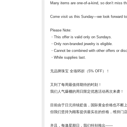
Many items are one-of-a-kind, so don’t miss th
Come visit us this Sunday—we look forward t
Please Note:
・This offer is valid only on Sundays.
・Only non-branded jewelry is eligible.
・Cannot be combined with other offers or dis
・While supplies last.
无品牌珠宝 全场95折（5% OFF）！
又到了每周最值得期待的时刻！
我们人气爆棚的周日限定优惠活动再次来袭！
目前由于日元持续贬值，国际黄金价格也不断
但我们坚持为顾客提供最实在的价格，维持门
并且，每逢星期日，我们特别推出——