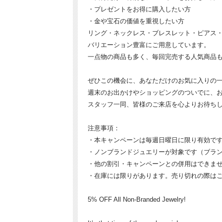
・プレゼントをお得に購入したい方
・金や宝石の価値を重視したい方
リング・ネックレス・ブレスレット・ピアス
バリエーション豊富にご用意しています。
一点物の商品も多く、毎回完売する人気商品
ぜひこの機会に、あなただけのお気に入りの一
週末のお出かけやショッピングのついでに、
スタッフ一同、皆様のご来店を心よりお待ち
注意事項：
・本キャンペーンは毎週日曜日に限り有効で
・ノンブランドジュエリーが対象です（ブラ
・他の割引・キャンペーンとの併用はできま
・在庫には限りがあります。売り切れの際は
5% OFF All Non-Branded Jewelry!