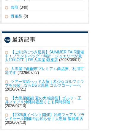
買取
(340)
骨董品
(8)
【ご好評につき延長】SUMMER FAIR開催
中！ブランドバッグ・時計・ジュエリーが最
大10％OFF｜DS大黒屋 銀座店
2026/08/01
大黒屋で飯能市プレミアム商品券、利用可
能です
2026/07/27
ツアー支給ヘッド入荷｜希少なゴルフクラ
ブをお探しならDS大黒屋 ゴルフコーナーへ
2026/07/21
【大黒屋飯能 夏の大感謝祭】ゴルフ・工
具フェア＆沖縄特産品くじも同時開催！
2026/07/10
【2026夏イベント開催】沖縄フェア＆ブラ
ンドセール開催のお知らせ｜大黒屋 飯能本店
2026/07/10