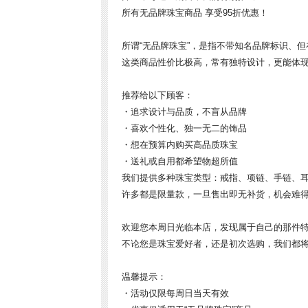
所有无品牌珠宝商品 享受95折优惠！
所谓“无品牌珠宝”，是指不带知名品牌标识、
这类商品性价比极高，常有独特设计，更能体
推荐给以下顾客：
・追求设计与品质，不盲从品牌
・喜欢个性化、独一无二的饰品
・想在预算内购买高品质珠宝
・送礼或自用都希望物超所值
我们提供多种珠宝类型：戒指、项链、手链、
许多都是限量款，一旦售出即无补货，机会难
欢迎您本周日光临本店，发现属于自己的那件
不论您是珠宝爱好者，还是初次选购，我们都
温馨提示：
・活动仅限每周日当天有效