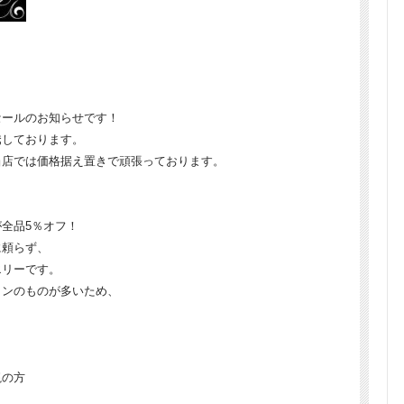
セールのお知らせです！
騰しております。
当店では価格据え置きで頑張っております。
全品5％オフ！
に頼らず、
エリーです。
インのものが多いため、
視の方