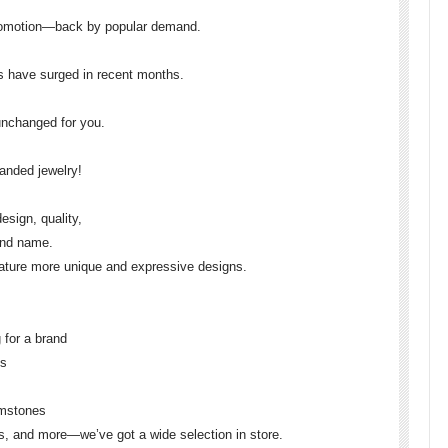
romotion—back by popular demand.
es have surged in recent months.
unchanged for you.
anded jewelry!
sign, quality,
and name.
eature more unique and expressive designs.
 for a brand
es
emstones
gs, and more—we’ve got a wide selection in store.