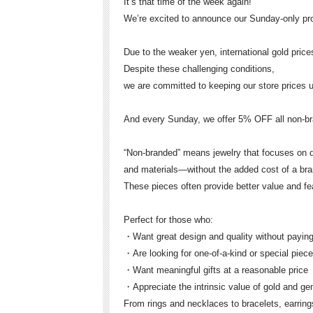
It’s that time of the week again!
We’re excited to announce our Sunday-only p
Due to the weaker yen, international gold pric
Despite these challenging conditions,
we are committed to keeping our store prices 
And every Sunday, we offer 5% OFF all non-br
“Non-branded” means jewelry that focuses on de
and materials—without the added cost of a br
These pieces often provide better value and f
Perfect for those who:
・Want great design and quality without paying
・Are looking for one-of-a-kind or special piec
・Want meaningful gifts at a reasonable price
・Appreciate the intrinsic value of gold and g
From rings and necklaces to bracelets, earrin