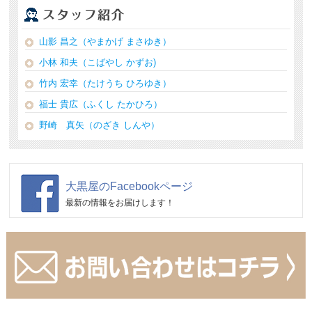
山影 昌之（やまかげ まさゆき）
小林 和夫（こばやし かずお)
竹内 宏幸（たけうち ひろゆき）
福士 貴広（ふくし たかひろ）
野崎 真矢（のざき しんや）
大黒屋のFacebookページ
最新の情報をお届けします！