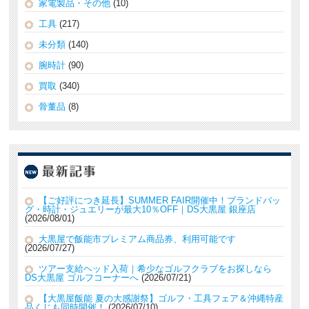
家電製品・その他
(10)
工具
(217)
未分類
(140)
腕時計
(90)
買取
(340)
骨董品
(8)
【ご好評につき延長】SUMMER FAIR開催中！ブランドバッ
グ・時計・ジュエリーが最大10％OFF｜DS大黒屋 銀座店
2026/08/01
大黒屋で飯能市プレミアム商品券、利用可能です
2026/07/27
ツアー支給ヘッド入荷｜希少なゴルフクラブをお探しなら
DS大黒屋 ゴルフコーナーへ
2026/07/21
【大黒屋飯能 夏の大感謝祭】ゴルフ・工具フェア＆沖縄特産
品くじも同時開催！
2026/07/10