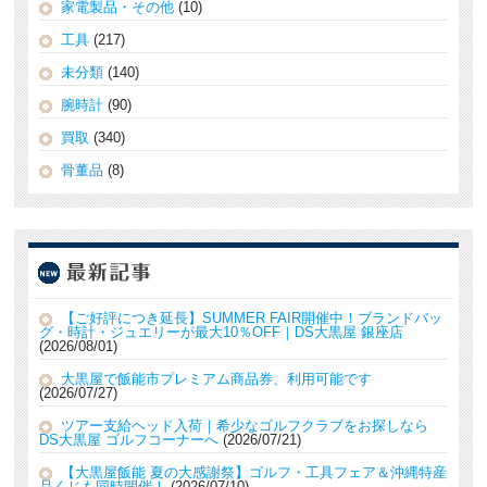
家電製品・その他
(10)
工具
(217)
未分類
(140)
腕時計
(90)
買取
(340)
骨董品
(8)
【ご好評につき延長】SUMMER FAIR開催中！ブランドバッ
グ・時計・ジュエリーが最大10％OFF｜DS大黒屋 銀座店
2026/08/01
大黒屋で飯能市プレミアム商品券、利用可能です
2026/07/27
ツアー支給ヘッド入荷｜希少なゴルフクラブをお探しなら
DS大黒屋 ゴルフコーナーへ
2026/07/21
【大黒屋飯能 夏の大感謝祭】ゴルフ・工具フェア＆沖縄特産
品くじも同時開催！
2026/07/10