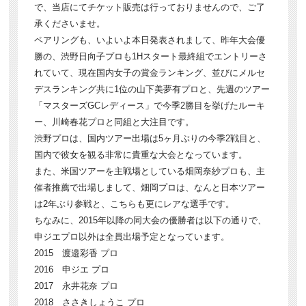
で、当店にてチケット販売は行っておりませんので、ご了
承くださいませ。
ペアリングも、いよいよ本日発表されまして、昨年大会優
勝の、渋野日向子プロも1Hスタート最終組でエントリーさ
れていて、現在国内女子の賞金ランキング、並びにメルセ
デスランキング共に1位の山下美夢有プロと、先週のツアー
「マスターズGCレディース」で今季2勝目を挙げたルーキ
ー、川崎春花プロと同組と大注目です。
渋野プロは、国内ツアー出場は5ヶ月ぶりの今季2戦目と、
国内で彼女を観る非常に貴重な大会となっています。
また、米国ツアーを主戦場としている畑岡奈紗プロも、主
催者推薦で出場しまして、畑岡プロは、なんと日本ツアー
は2年ぶり参戦と、こちらも更にレアな選手です。
ちなみに、2015年以降の同大会の優勝者は以下の通りで、
申ジエプロ以外は全員出場予定となっています。
2015 渡邉彩香 プロ
2016 申ジエ プロ
2017 永井花奈 プロ
2018 ささきしょうこ プロ