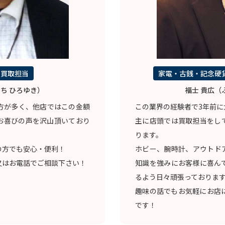
石買取担当
家電・古銭・記念硬
ち ひろゆき）
福士 貴広（
方が多く、他店ではこの金額
この業界の経験者で3年前に
お喜びの声を沢山頂いており
主に店頭では買取担当をし
ります。
の方でも安心・便利！
ホビー、腕時計、アウトド
又はお電話でご相談下さい！
知識を強みにお客様に喜ん
るよう日々頑張っておりま
趣味の話でもお気軽にお店
です！