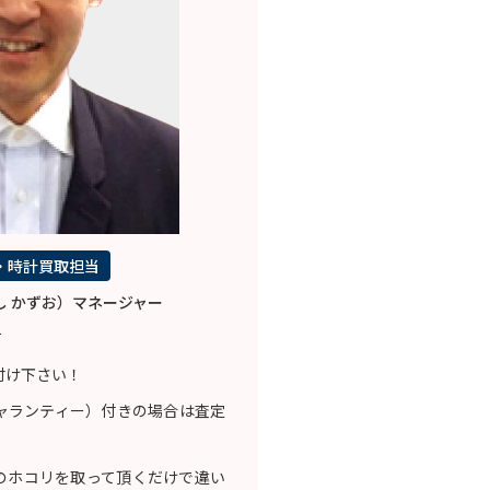
・時計買取担当
し かずお）マネージャー
て
付け下さい！
ャランティー）付きの場合は査定
のホコリを取って頂くだけで違い