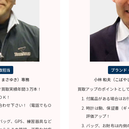
取担当
ブランド
 まさゆき）専務
小林 和夫（こばや
で買取実績年間３万本！
買取アップのポイントとし
ＯＫ！
付属品がある場合はお
合わせ下さい！（電話でもＯ
時計は駒、保証書（ギ
評価アップ！
バッグ、GPS、練習器具など
バッグ、お財布は内側