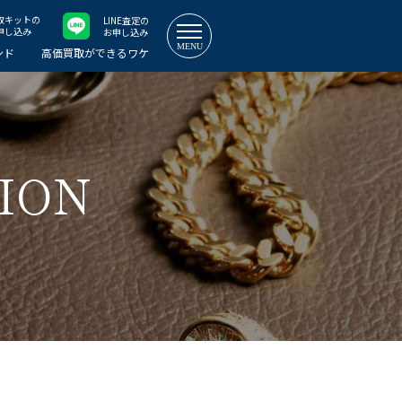
取キット
の
LINE査定
の
申し込み
お申し込み
ンド
高価買取ができるワケ
ION