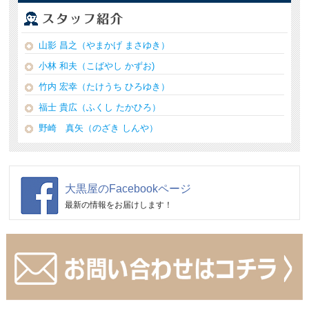
山影 昌之（やまかげ まさゆき）
小林 和夫（こばやし かずお)
竹内 宏幸（たけうち ひろゆき）
福士 貴広（ふくし たかひろ）
野崎 真矢（のざき しんや）
大黒屋のFacebookページ
最新の情報をお届けします！